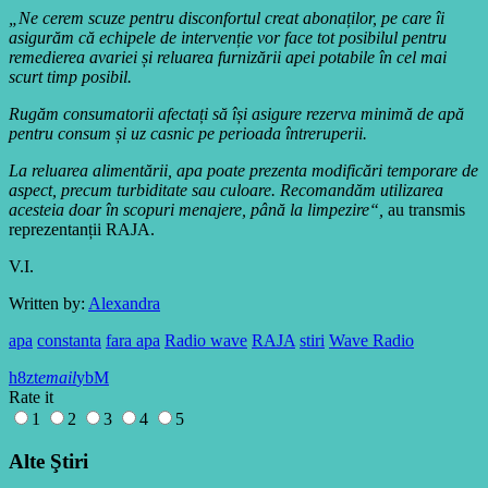
„Ne cerem scuze pentru disconfortul creat abonaților, pe care îi
asigurăm că echipele de intervenție vor face tot posibilul pentru
remedierea avariei și reluarea furnizării apei potabile în cel mai
scurt timp posibil.
Rugăm consumatorii afectați să își asigure rezerva minimă de apă
pentru consum și uz casnic pe perioada întreruperii.
La reluarea alimentării, apa poate prezenta modificări temporare de
aspect, precum turbiditate sau culoare. Recomandăm utilizarea
acesteia doar în scopuri menajere, până la limpezire“,
au transmis
reprezentanții RAJA.
V.I.
Written by:
Alexandra
apa
constanta
fara apa
Radio wave
RAJA
stiri
Wave Radio
email
Rate it
1
2
3
4
5
Alte Ştiri