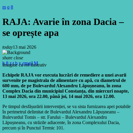
RAJA: Avarie în zona Dacia –
se oprește apa
today
13 mai 2026
share
close
email
Imagine cu rol ilustrativ
Echipele RAJA vor executa lucrări de remediere a unei avarii
survenite pe magistrala de alimentare cu apă, cu diametrul de
600 mm, de pe Bulevardul Alexandru Lăpușneanu, în zona
Complex Dacia din municipiul Constanța, din miercuri noapte,
13 mai 2026, ora 22.00, până joi, 14 mai 2026, ora 12.00.
Pe timpul desfășurării intervenției, se va sista furnizarea apei potabile
în perimetrul delimitat de Bulevardul Alexandru Lăpușneanu –
Bulevardul Tomis – str. Farului – Bulevardul Alexandru
Lăpușneanu, cu străzile adiacente, în zona Complexului Dacia,
precum și în Punctul Termic 101.