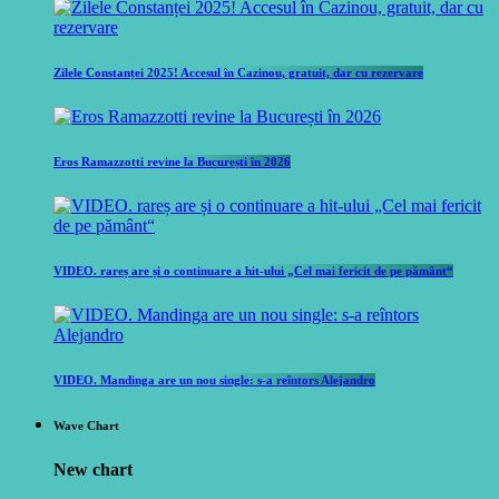
Zilele Constanței 2025! Accesul în Cazinou, gratuit, dar cu rezervare
Eros Ramazzotti revine la București în 2026
VIDEO. rareș are și o continuare a hit-ului „Cel mai fericit de pe pământ“
VIDEO. Mandinga are un nou single: s-a reîntors Alejandro
Wave Chart
New chart