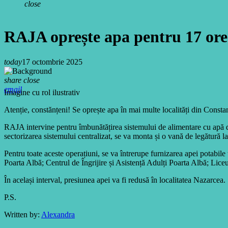
close
RAJA oprește apa pentru 17 ore. I
today
17 octombrie 2025
share
close
email
Imagine cu rol ilustrativ
Atenție, constănțeni! Se oprește apa în mai multe localități din Consta
RAJA intervine pentru îmbunătățirea sistemului de alimentare cu apă din 
sectorizarea sistemului centralizat, se va monta și o vană de legătură l
Pentru toate aceste operațiuni, se va întrerupe furnizarea apei potabile
Poarta Albă; Centrul de Îngrijire și Asistență Adulți Poarta Albă; Liceu
În același interval, presiunea apei va fi redusă în localitatea Nazarcea.
P.S.
Written by:
Alexandra