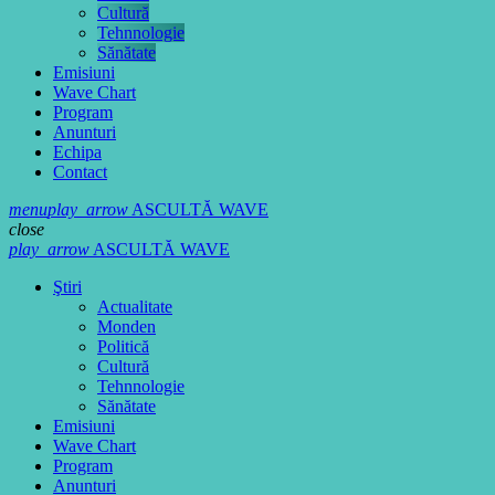
Cultură
Tehnnologie
Sănătate
Emisiuni
Wave Chart
Program
Anunturi
Echipa
Contact
menu
play_arrow
ASCULTĂ WAVE
close
play_arrow
ASCULTĂ WAVE
Ştiri
Actualitate
Monden
Politică
Cultură
Tehnnologie
Sănătate
Emisiuni
Wave Chart
Program
Anunturi