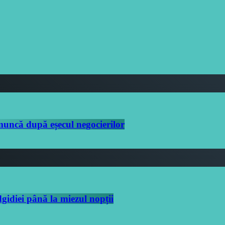
 muncă după eșecul negocierilor
idiei până la miezul nopții