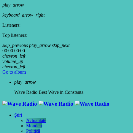
play_arrow
keyboard_arrow_right
Listeners:
Top listeners:
skip_previous
play_arrow
skip_next
00:00
00:00
chevron_left
volume_up
chevron_left
Go to album
play_arrow
Wave Radio
Best Wave in Constanta
Ştiri
Actualitate
Monden
Politică