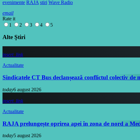
evenimente
RAJA
stiri
Wave Radio
email
Rate it
1
2
3
4
5
Alte Ştiri
insert_link
Actualitate
Sindicatele CT Bus declanșează conflictul colectiv de
today
6 august 2026
insert_link
Actualitate
RAJA prelungește oprirea apei în zona de nord a Medg
today
5 august 2026