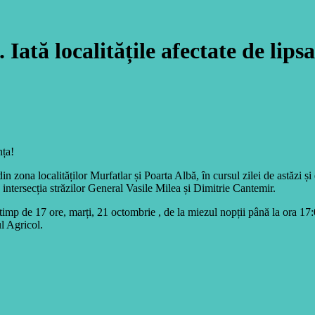
ată localitățile afectate de lipsa
nța!
zona localităților Murfatlar și Poarta Albă, în cursul zilei de astăzi și
a intersecția străzilor General Vasile Milea și Dimitrie Cantemir.
 timp de 17 ore, marți, 21 octombrie , de la miezul nopții până la ora 17
l Agricol.