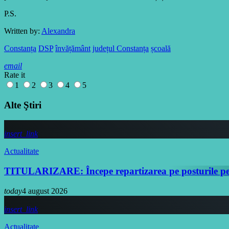
P.S.
Written by:
Alexandra
Constanța
DSP
învățământ
județul Constanța
școală
email
Rate it
1
2
3
4
5
Alte Ştiri
insert_link
Actualitate
TITULARIZARE: Începe repartizarea pe posturile pe
today
4 august 2026
insert_link
Actualitate