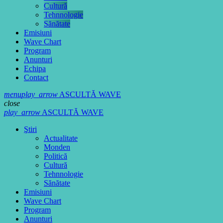
Cultură
Tehnnologie
Sănătate
Emisiuni
Wave Chart
Program
Anunturi
Echipa
Contact
menu
play_arrow
ASCULTĂ WAVE
close
play_arrow
ASCULTĂ WAVE
Ştiri
Actualitate
Monden
Politică
Cultură
Tehnnologie
Sănătate
Emisiuni
Wave Chart
Program
Anunturi