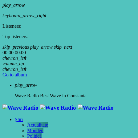
play_arrow
keyboard_arrow_right
Listeners:
Top listeners:
skip_previous
play_arrow
skip_next
00:00
00:00
chevron_left
volume_up
chevron_left
Go to album
play_arrow
Wave Radio
Best Wave in Constanta
Ştiri
Actualitate
Monden
Politică