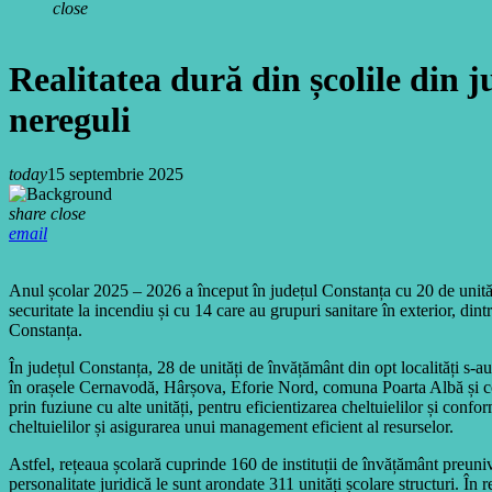
close
Realitatea dură din școlile din 
nereguli
today
15 septembrie 2025
share
close
email
Anul școlar 2025 – 2026 a început în județul Constanța cu 20 de unități d
securitate la incendiu și cu 14 care au grupuri sanitare în exterior, d
Constanța.
În județul Constanța, 28 de unități de învățământ din opt localități s
în orașele Cernavodă, Hârșova, Eforie Nord, comuna Poarta Albă și com
prin fuziune cu alte unități, pentru eficientizarea cheltuielilor și con
cheltuielilor și asigurarea unui management eficient al resurselor.
Astfel, rețeaua școlară cuprinde 160 de instituții de învățământ preunive
personalitate juridică le sunt arondate 311 unități școlare structuri. În 