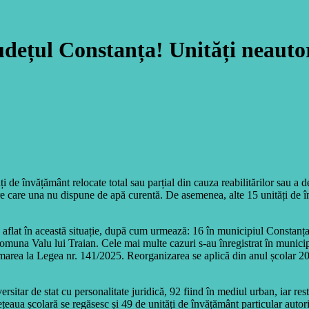
județul Constanța! Unități neauto
e învățământ relocate total sau parțial din cauza reabilitărilor sau a dep
intre care una nu dispune de apă curentă. De asemenea, alte 15 unități de 
-au aflat în această situație, după cum urmează: 16 în municipiul Consta
una Valu lui Traian. Cele mai multe cazuri s-au înregistrat în municipi
formarea la Legea nr. 141/2025. Reorganizarea se aplică din anul școlar 20
rsitar de stat cu personalitate juridică, 92 fiind în mediul urban, iar res
rețeaua școlară se regăsesc și 49 de unități de învățământ particular autori