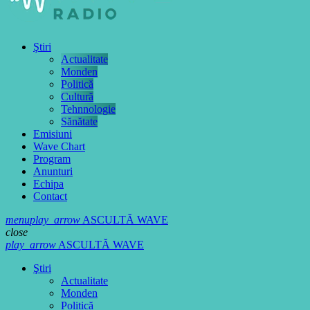
Ştiri
Actualitate
Monden
Politică
Cultură
Tehnnologie
Sănătate
Emisiuni
Wave Chart
Program
Anunturi
Echipa
Contact
menu
play_arrow
ASCULTĂ WAVE
close
play_arrow
ASCULTĂ WAVE
Ştiri
Actualitate
Monden
Politică