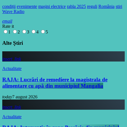
condiții
evenimente
mașini electrice
rabla 2025
reguli
România
stiri
Wave Radio
email
Rate it
1
2
3
4
5
Alte Ştiri
insert_link
Actualitate
RAJA: Lucrări de remediere la magistrala de
alimentare cu apă din municipiul Mangalia
today
7 august 2026
insert_link
Actualitate