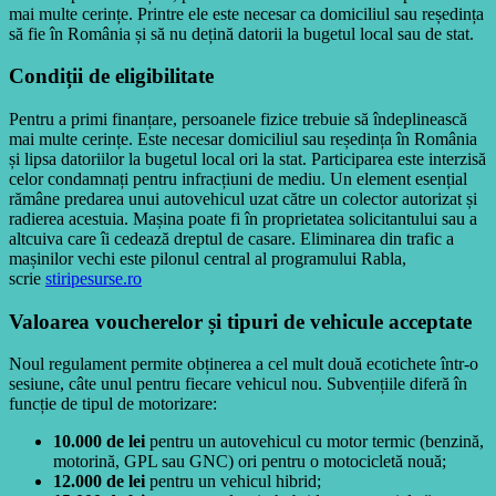
mai multe cerințe. Printre ele este necesar ca domiciliul sau reședința
să fie în România și să nu dețină datorii la bugetul local sau de stat.
Condiții de eligibilitate
Pentru a primi finanțare, persoanele fizice trebuie să îndeplinească
mai multe cerințe. Este necesar domiciliul sau reședința în România
și lipsa datoriilor la bugetul local ori la stat. Participarea este interzisă
celor condamnați pentru infracțiuni de mediu. Un element esențial
rămâne predarea unui autovehicul uzat către un colector autorizat și
radierea acestuia. Mașina poate fi în proprietatea solicitantului sau a
altcuiva care îi cedează dreptul de casare. Eliminarea din trafic a
mașinilor vechi este pilonul central al programului Rabla,
scrie
stiripesurse.ro
Valoarea voucherelor și tipuri de vehicule acceptate
Noul regulament permite obținerea a cel mult două ecotichete într-o
sesiune, câte unul pentru fiecare vehicul nou. Subvențiile diferă în
funcție de tipul de motorizare:
10.000 de lei
pentru un autovehicul cu motor termic (benzină,
motorină, GPL sau GNC) ori pentru o motocicletă nouă;
12.000 de lei
pentru un vehicul hibrid;