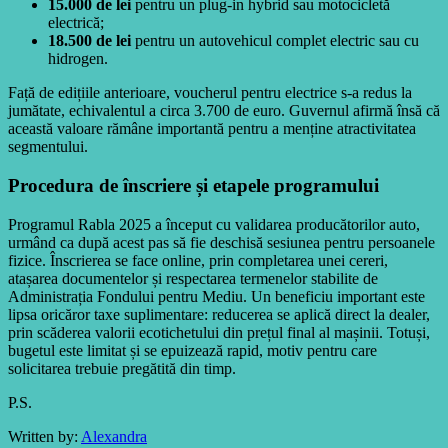
15.000 de lei
pentru un plug-in hybrid sau motocicletă
electrică;
18.500 de lei
pentru un autovehicul complet electric sau cu
hidrogen.
Față de edițiile anterioare, voucherul pentru electrice s-a redus la
jumătate, echivalentul a circa 3.700 de euro. Guvernul afirmă însă că
această valoare rămâne importantă pentru a menține atractivitatea
segmentului.
Procedura de înscriere și etapele programului
Programul Rabla 2025 a început cu validarea producătorilor auto,
urmând ca după acest pas să fie deschisă sesiunea pentru persoanele
fizice. Înscrierea se face online, prin completarea unei cereri,
atașarea documentelor și respectarea termenelor stabilite de
Administrația Fondului pentru Mediu. Un beneficiu important este
lipsa oricăror taxe suplimentare: reducerea se aplică direct la dealer,
prin scăderea valorii ecotichetului din prețul final al mașinii. Totuși,
bugetul este limitat și se epuizează rapid, motiv pentru care
solicitarea trebuie pregătită din timp.
P.S.
Written by:
Alexandra