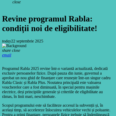
close
Revine programul Rabla:
condiții noi de eligibilitate!
today
22 septembrie 2025
share
close
email
Programul Rabla 2025 revine într-o variantă actualizată, dedicată
exclusiv persoanelor fizice. După pauza din iunie, guvernul a
aprobat un nou ghid de finanțare care reunește într-un singur cadru
Rabla Clasic și Rabla Plus. Noutatea principală este valoarea
voucherelor care a fost diminuată, în special pentru mașinile
electrice, deși principiile generale și criteriile de eligibilitate au
rămas, în linii mari, neschimbate.
Scopul programului este să faciliteze accesul la subvenții și, în
același timp, să accelereze înlocuirea vehiculelor vechi și poluante.
Pentru a primi finanțare, persoanele fizice trebuie să îndeplinească