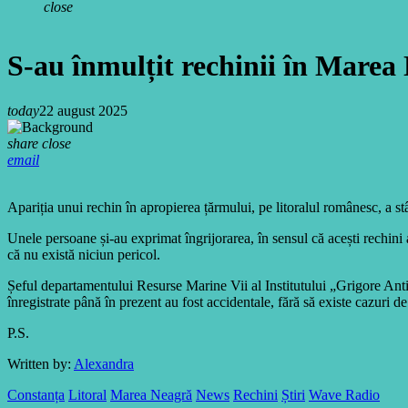
close
S-au înmulțit rechinii în Marea N
today
22 august 2025
share
close
email
Apariția unui rechin în apropierea țărmului, pe litoralul românesc, a st
Unele persoane și-au exprimat îngrijorarea, în sensul că acești rechini a
că nu există niciun pericol.
Șeful departamentului Resurse Marine Vii al Institutului „Grigore Anti
înregistrate până în prezent au fost accidentale, fără să existe cazuri d
P.S.
Written by:
Alexandra
Constanța
Litoral
Marea Neagră
News
Rechini
Știri
Wave Radio