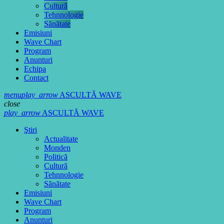
Cultură
Tehnnologie
Sănătate
Emisiuni
Wave Chart
Program
Anunturi
Echipa
Contact
menu
play_arrow
ASCULTĂ WAVE
close
play_arrow
ASCULTĂ WAVE
Ştiri
Actualitate
Monden
Politică
Cultură
Tehnnologie
Sănătate
Emisiuni
Wave Chart
Program
Anunturi