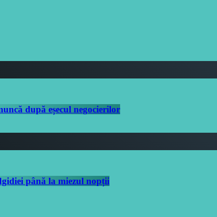
 muncă după eșecul negocierilor
idiei până la miezul nopții