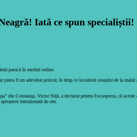
eagră! Iată ce spun specialiștii!
ârnit panică în mediul online.
r putea fi un adevărat pericol, în timp ce locuitorii orașului de la malul 
pa” din Constanța, Victor Niță, a declarat pentru Focuspress, că aceste
e apropiere intenționată de om.