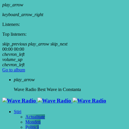
play_arrow
keyboard_arrow_right
Listeners:
Top listeners:
skip_previous
play_arrow
skip_next
00:00
00:00
chevron_left
volume_up
chevron_left
Go to album
play_arrow
Wave Radio
Best Wave in Constanta
Ştiri
Actualitate
Monden
Politică