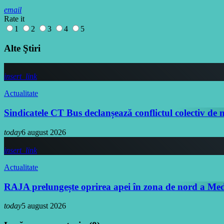
email
Rate it
1
2
3
4
5
Alte Ştiri
insert_link
Actualitate
Sindicatele CT Bus declanșează conflictul colectiv de
today
6 august 2026
insert_link
Actualitate
RAJA prelungește oprirea apei în zona de nord a Medg
today
5 august 2026