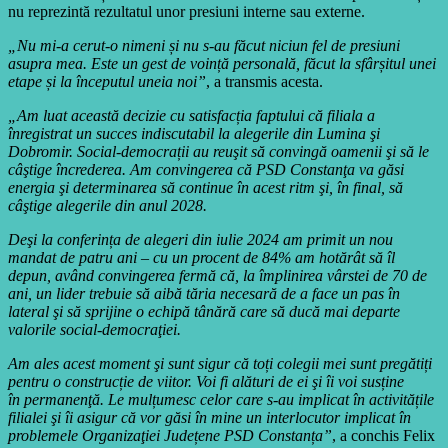
nu reprezintă rezultatul unor presiuni interne sau externe.
„Nu mi-a cerut-o nimeni și nu s-au făcut niciun fel de presiuni
asupra mea. Este un gest de voință personală, făcut la sfârșitul unei
etape și la începutul uneia noi”
, a transmis acesta.
„Am luat această decizie cu satisfacția faptului că filiala a
înregistrat un succes indiscutabil la alegerile din Lumina şi
Dobromir. Social-democrații au reuşit să convingă oamenii şi să le
câştige încrederea. Am convingerea că PSD Constanţa va găsi
energia şi determinarea să continue în acest ritm şi, în final, să
câştige alegerile din anul 2028.
Deşi la conferința de alegeri din iulie 2024 am primit un nou
mandat de patru ani – cu un procent de 84% am hotărât să îl
depun, având
convingerea fermă că, la împlinirea vârstei de 70 de
ani, un lider trebuie să aibă tăria necesară de a face un pas în
lateral şi să sprijine o echipă tânără care să ducă mai departe
valorile social-democraţiei.
Am ales acest moment şi sunt sigur că toți colegii mei sunt pregătiți
pentru o construcție de viitor. Voi fi alături de ei şi îi voi susține
în
permanenţă. Le mulțumesc celor care s-au implicat în activitățile
filialei şi îi asigur că vor găsi în mine un interlocutor implicat în
problemele Organizaţiei Județene PSD Constanța”
, a conchis Felix