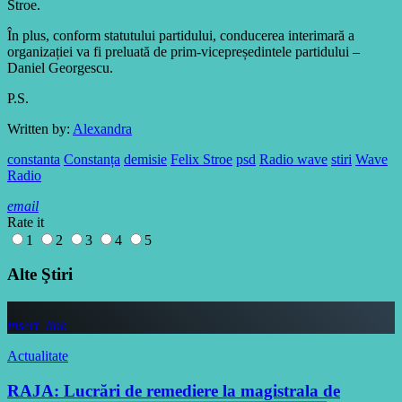
Stroe.
În plus, conform statutului partidului, conducerea interimară a
organizației va fi preluată de prim-vicepreședintele partidului –
Daniel Georgescu.
P.S.
Written by:
Alexandra
constanta
Constanța
demisie
Felix Stroe
psd
Radio wave
stiri
Wave
Radio
email
Rate it
1
2
3
4
5
Alte Ştiri
insert_link
Actualitate
RAJA: Lucrări de remediere la magistrala de