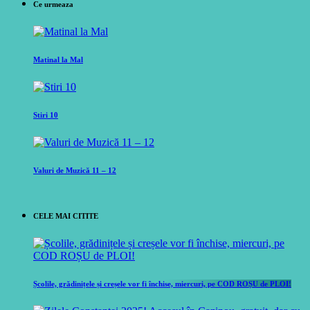
Ce urmeaza
Matinal la Mal
Stiri 10
Valuri de Muzică 11 – 12
CELE MAI CITITE
Școlile, grădinițele și creșele vor fi închise, miercuri, pe COD ROȘU de PLOI!