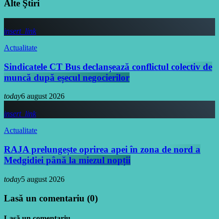
Alte Ştiri
insert_link
Actualitate
Sindicatele CT Bus declanșează conflictul colectiv de
muncă după eșecul negocierilor
today
6 august 2026
insert_link
Actualitate
RAJA prelungește oprirea apei în zona de nord a
Medgidiei până la miezul nopții
today
5 august 2026
Lasă un comentariu (0)
Lasă un comentariu