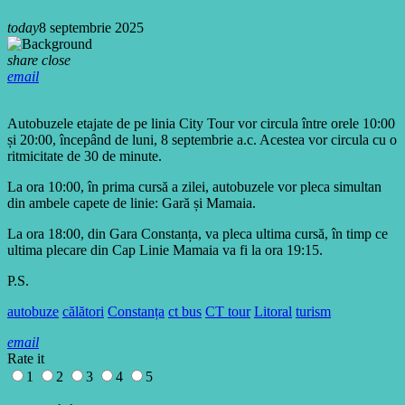
today
8 septembrie 2025
share
close
email
Autobuzele etajate de pe linia City Tour vor circula între orele 10:00
și 20:00, începând de luni, 8 septembrie a.c. Acestea vor circula cu o
ritmicitate de 30 de minute.
La ora 10:00, în prima cursă a zilei, autobuzele vor pleca simultan
din ambele capete de linie: Gară și Mamaia.
La ora 18:00, din Gara Constanța, va pleca ultima cursă, în timp ce
ultima plecare din Cap Linie Mamaia va fi la ora 19:15.
P.S.
autobuze
călători
Constanța
ct bus
CT tour
Litoral
turism
email
Rate it
1
2
3
4
5