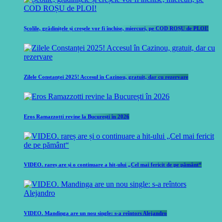
Școlile, grădinițele și creșele vor fi închise, miercuri, pe COD ROȘU de PLOI!
Zilele Constanței 2025! Accesul în Cazinou, gratuit, dar cu rezervare
Eros Ramazzotti revine la București în 2026
VIDEO. rareș are și o continuare a hit-ului „Cel mai fericit de pe pământ“
VIDEO. Mandinga are un nou single: s-a reîntors Alejandro