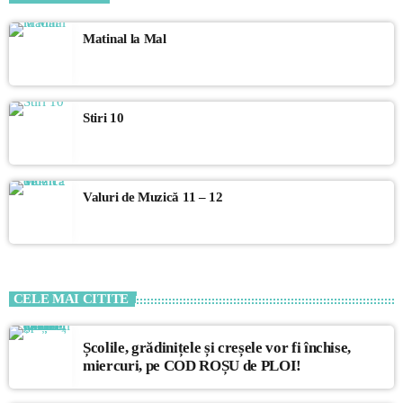
inclusiv artiști locali, playlisturi speciale pentru diferite momente ale
zilei
Matinal la Mal
Stiri 10
Valuri de Muzică 11 – 12
CELE MAI CITITE
Școlile, grădinițele și creșele vor fi închise,
miercuri, pe COD ROȘU de PLOI!