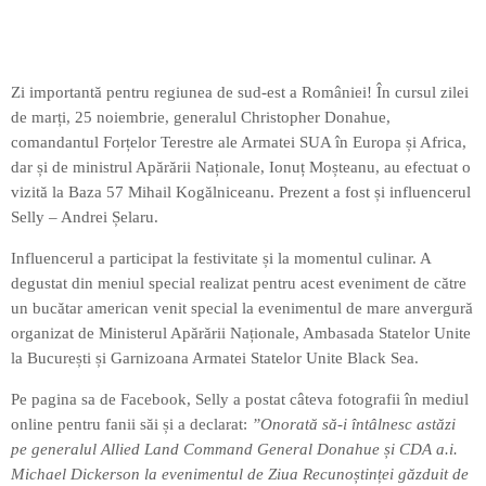
Zi importantă pentru regiunea de sud-est a României! În cursul zilei
de marți, 25 noiembrie, generalul Christopher Donahue,
comandantul Forțelor Terestre ale Armatei SUA în Europa și Africa,
dar și de ministrul Apărării Naționale, Ionuț Moșteanu, au efectuat o
vizită la Baza 57 Mihail Kogălniceanu. Prezent a fost și influencerul
Selly – Andrei Șelaru.
Influencerul a participat la festivitate și la momentul culinar. A
degustat din meniul special realizat pentru acest eveniment de către
un bucătar american venit special la evenimentul de mare anvergură
organizat de Ministerul Apărării Naționale, Ambasada Statelor Unite
la București și Garnizoana Armatei Statelor Unite Black Sea.
Pe pagina sa de Facebook, Selly a postat câteva fotografii în mediul
online pentru fanii săi și a declarat:
”Onorată să-i întâlnesc astăzi
pe generalul Allied Land Command General Donahue și CDA a.i.
Michael Dickerson la evenimentul de Ziua Recunoștinței găzduit de