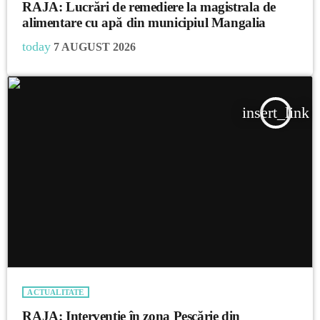
RAJA: Lucrări de remediere la magistrala de
alimentare cu apă din municipiul Mangalia
today
7 AUGUST 2026
insert_link
ACTUALITATE
RAJA: Intervenție în zona Pescărie din