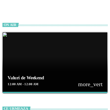
ON AIR
Valuri de Weekend
more_vert
12:00 AM - 12:00 AM
close
Valuri de Weekend
Selecție variată de muzică europeană, românească și internațională,
CE URMEAZA