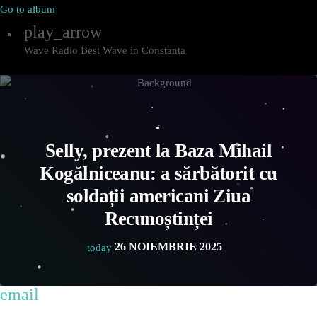
Go to album
play_arrow
Wave Radio
Best Wave in Constanta
Selly, prezent la Baza Mihail
Kogălniceanu: a sărbătorit cu
soldații americani Ziua
Recunoștinței
26 NOIEMBRIE 2025
today
email
share
close