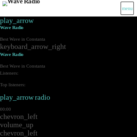
menu
play_arrow
Wave Radio
Best Wave in Constanta
keyboard_arrow_right
Wave Radio
Best Wave in Constanta
Listeners:
Top listeners:
play_arrow
radio
00:00
chevron_left
volume_up
chevron_left