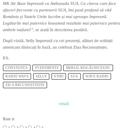
MK Air Base împreună cu Ambasada SUA
.
Ca cineva care face
afaceri frecvente cu partenerii SUA, îmi pasă profund să văd
România și Statele Unite lucrăm și mai aproape împreună.
Legăturile mai puternice înseamnă rezultate mai puternice pentru
ambele națiuni!”
, se arată în descrierea postării.
După vizită, Selly împreună cu cei prezenți, alături de soldații
americani dislocați în bază, au celebrat Ziua Recunoștinței.
P.S.
CONSTANȚA
EVENIMENTE
MIHAIL KOGĂLNICEANU
RADIO WAVE
SELLY
STIRI
SUA
WAVE RADIO
ZIUA RECUNOȘTINȚEI
email
Rate it
1
2
3
4
5