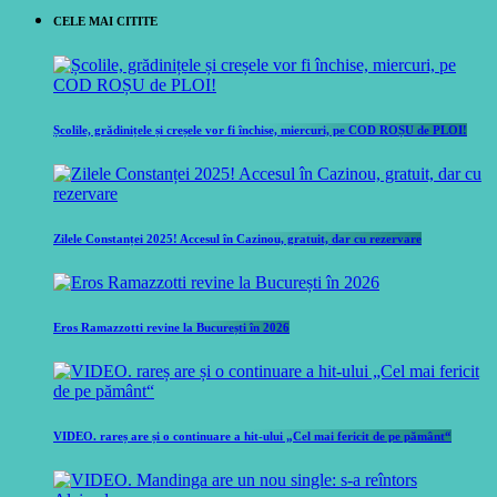
CELE MAI CITITE
Școlile, grădinițele și creșele vor fi închise, miercuri, pe COD ROȘU de PLOI!
Zilele Constanței 2025! Accesul în Cazinou, gratuit, dar cu rezervare
Eros Ramazzotti revine la București în 2026
VIDEO. rareș are și o continuare a hit-ului „Cel mai fericit de pe pământ“