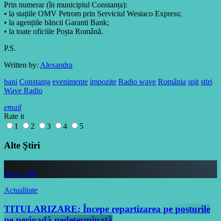
Prin numerar (în municipiul Constanța):
• la stațiile OMV Petrom prin Serviciul Westaco Express;
• la agențiile băncii Garanti Bank;
• la toate oficiile Poșta Română.
P.S.
Written by:
Alexandra
bani
Constanța
evenimente
impozite
Radio wave
România
spit
stiri
Wave Radio
email
Rate it
1
2
3
4
5
Alte Ştiri
insert_link
Actualitate
TITULARIZARE: Începe repartizarea pe posturile
pe perioadă nedeterminată