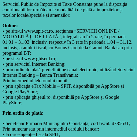
Serviciul Public de Impozite și Taxe Constanța pune la dispoziția
contribuabililor următoarele modalități de plată a impozitelor și
taxelor locale/speciale și amenzilor:
Online:
• pe site-ul www.spit-ct.ro, secțiunea “SERVICII ONLINE /
MODALITĂȚI DE PLATĂ”, integral sau în 5 rate, în perioada
01.01 – 31.03, inclusiv, respectiv în 3 rate în perioada 1.04 – 31.12,
inclusiv, a anului fiscal, cu Bonus Card de la Garanti Bank sau prin
programul BT;
• pe site-ul www.ghiseul.ro;
• prin serviciul Internet Banking;
• prin ordin de plată predefinit pe canal electronic, utilizând Serviciul
Internet Banking – Banca Transilvania;
Prin intermediul telefonului mobil:
• prin aplicația eTax Mobile – SPIT, disponibilă pe AppStore și
Google PlayStore;
• prin aplicația ghișeul.ro, disponibilă pe AppStore și Google
PlayStore;
Prin ordin de plată:
• beneficiar Primăria Municipiului Constanța, cod fiscal: 4785631;
Prin numerar sau prin intermediul cardului bancar:
• la orice agenție fiscală SPIT;