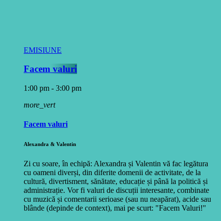
EMISIUNE
Facem valuri
1:00 pm - 3:00 pm
more_vert
Facem valuri
Alexandra & Valentin
Zi cu soare, în echipă: Alexandra și Valentin vă fac legătura
cu oameni diverși, din diferite domenii de activitate, de la
cultură, divertisment, sănătate, educație și până la politică și
administrație. Vor fi valuri de discuții interesante, combinate
cu muzică și comentarii serioase (sau nu neapărat), acide sau
blânde (depinde de context), mai pe scurt: "Facem Valuri!"