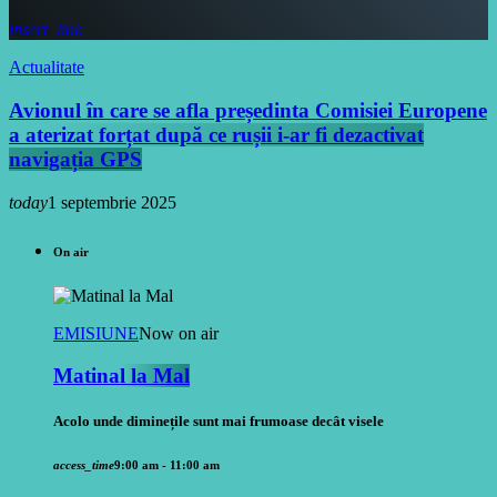
insert_link
Actualitate
Avionul în care se afla președinta Comisiei Europene
a aterizat forțat după ce rușii i-ar fi dezactivat
navigația GPS
today
1 septembrie 2025
On air
EMISIUNE
Now on air
Matinal la Mal
Acolo unde diminețile sunt mai frumoase decât visele
access_time
9:00 am - 11:00 am