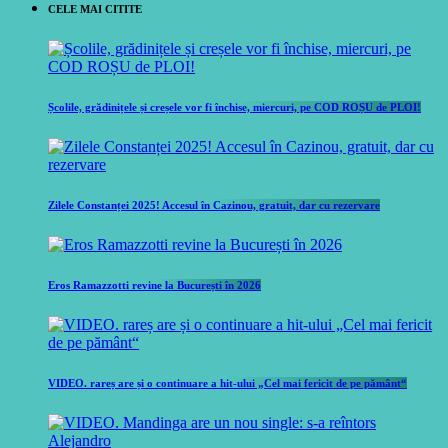
CELE MAI CITITE
Școlile, grădinițele și creșele vor fi închise, miercuri, pe COD ROȘU de PLOI!
Zilele Constanței 2025! Accesul în Cazinou, gratuit, dar cu rezervare
Eros Ramazzotti revine la București în 2026
VIDEO. rareș are și o continuare a hit-ului „Cel mai fericit de pe pământ“