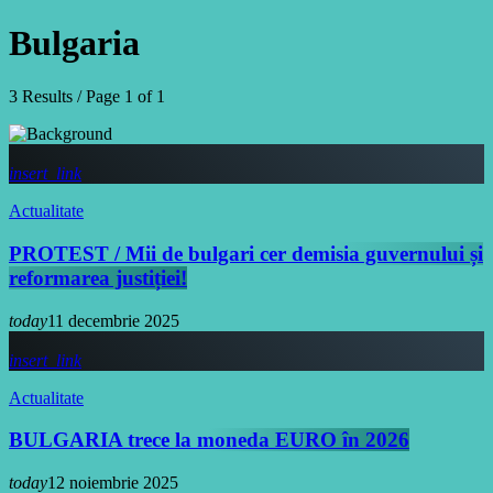
Bulgaria
3 Results / Page 1 of 1
insert_link
Actualitate
PROTEST / Mii de bulgari cer demisia guvernului și
reformarea justiției!
today
11 decembrie 2025
insert_link
Actualitate
BULGARIA trece la moneda EURO în 2026
today
12 noiembrie 2025