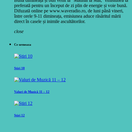
Bună dimineața și bun venit la "Matinal la Mal," emisiunea ta
preferată pentru un început de zi plin de energie și voie bună.
Difuzată online pe www.waveradio.ro, de luni până vineri,
între orele 9-11 dimineața, emisiunea aduce răsăritul mării
direct în casele și inimile ascultătorilor.
close
Ce urmeaza
Stiri 10
Valuri de Muzică 11 – 12
Stiri 12