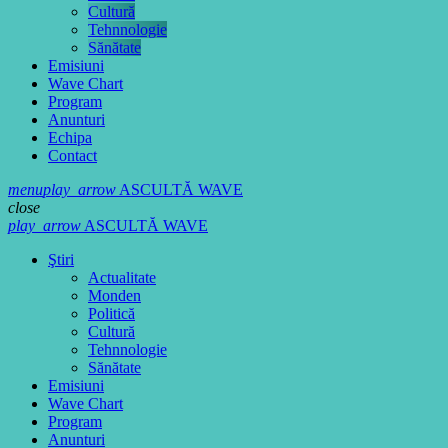
Cultură
Tehnnologie
Sănătate
Emisiuni
Wave Chart
Program
Anunturi
Echipa
Contact
menu
play_arrow
ASCULTĂ WAVE
close
play_arrow
ASCULTĂ WAVE
Ştiri
Actualitate
Monden
Politică
Cultură
Tehnnologie
Sănătate
Emisiuni
Wave Chart
Program
Anunturi