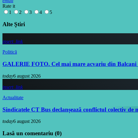
email
Rate it
1
2
3
4
5
Alte Ştiri
insert_link
Politică
GALERIE FOTO. Cel mai mare acvariu din Balcani va f
today
6 august 2026
insert_link
Actualitate
Sindicatele CT Bus declanșează conflictul colectiv de
today
6 august 2026
Lasă un comentariu (0)