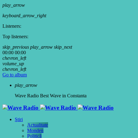
play_arrow
keyboard_arrow_right
Listeners:
Top listeners:
skip_previous
play_arrow
skip_next
00:00
00:00
chevron_left
volume_up
chevron_left
Go to album
play_arrow
Wave Radio
Best Wave in Constanta
Ştiri
Actualitate
Monden
Politică