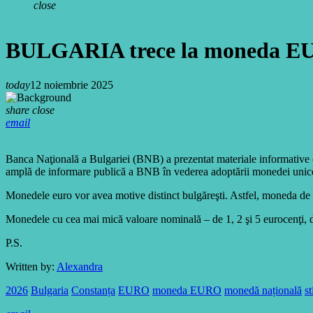
close
BULGARIA trece la moneda EU
today
12 noiembrie 2025
share
close
email
Banca Naţională a Bulgariei (BNB) a prezentat materiale informative ca
amplă de informare publică a BNB în vederea adoptării monedei unic
Monedele euro vor avea motive distinct bulgăreşti. Astfel, moneda de 
Monedele cu cea mai mică valoare nominală – de 1, 2 şi 5 eurocenţi, de
P.S.
Written by:
Alexandra
2026
Bulgaria
Constanța
EURO
moneda EURO
monedă națională
st