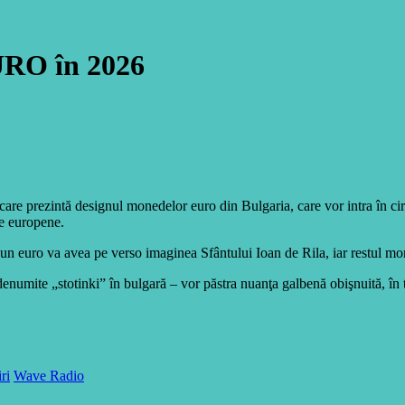
RO în 2026
re prezintă designul monedelor euro din Bulgaria, care vor intra în circ
e europene.
un euro va avea pe verso imaginea Sfântului Ioan de Rila, iar restul mo
numite „stotinki” în bulgară – vor păstra nuanţa galbenă obişnuită, în t
iri
Wave Radio