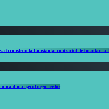
i construit la Constanța: contractul de finanțare a f
 muncă după eșecul negocierilor