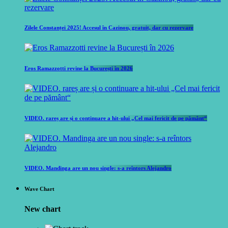
Zilele Constanței 2025! Accesul în Cazinou, gratuit, dar cu rezervare
Eros Ramazzotti revine la București în 2026
VIDEO. rareș are și o continuare a hit-ului „Cel mai fericit de pe pământ“
VIDEO. Mandinga are un nou single: s-a reîntors Alejandro
Wave Chart
New chart