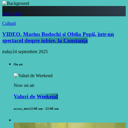
insert_link
Cultură
VIDEO. Marius Bodochi și Ofelia Popii, într-un
spectacol despre iubire, la Constanța
today
24 septembrie 2025
On air
Now on air
Valuri de Weekend
access_time
12:00 am - 12:00 am