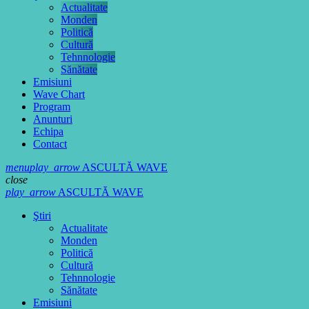
Actualitate
Monden
Politică
Cultură
Tehnnologie
Sănătate
Emisiuni
Wave Chart
Program
Anunturi
Echipa
Contact
menu
play_arrow
ASCULTĂ WAVE
close
play_arrow
ASCULTĂ WAVE
Ştiri
Actualitate
Monden
Politică
Cultură
Tehnnologie
Sănătate
Emisiuni