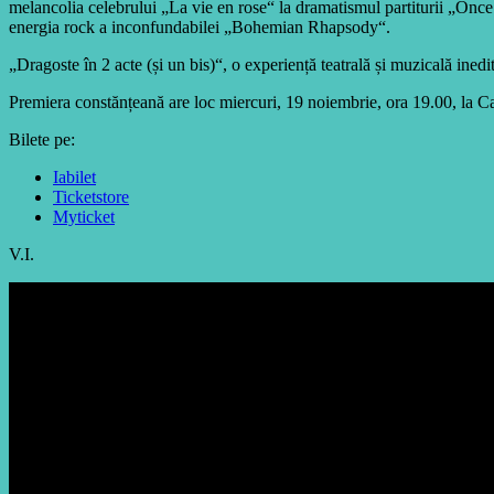
melancolia celebrului „La vie en rose“ la dramatismul partiturii „Once
energia rock a inconfundabilei „Bohemian Rhapsody“.
„Dragoste în 2 acte (și un bis)“, o experiență teatrală și muzicală inedi
Premiera constănțeană are loc miercuri, 19 noiembrie, ora 19.00, la Ca
Bilete pe:
Iabilet
Ticketstore
Myticket
V.I.