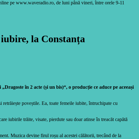
online pe www.waveradio.ro, de luni până vineri, între orele 9-11
iubire, la Constanța
 „Dragoste în 2 acte (și un bis)“, o producție ce aduce pe aceeași
 retrăiește poveștile. Ea, toate femeile iubite, întruchipate cu
e iubirile trăite, visate, pierdute sau doar atinse în treacăt capătă
ment. Muzica devine firul roșu al acestei călătorii, trecând de la