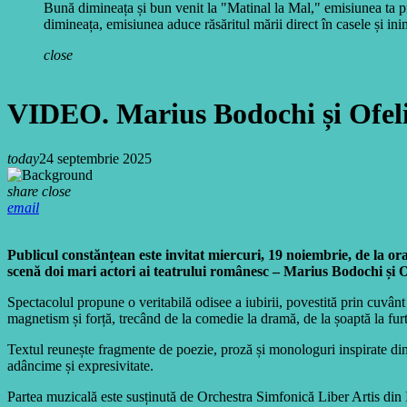
Bună dimineața și bun venit la "Matinal la Mal," emisiunea ta pr
dimineața, emisiunea aduce răsăritul mării direct în casele și inim
close
VIDEO. Marius Bodochi și Ofelia
today
24 septembrie 2025
share
close
email
Publicul constănțean este invitat miercuri, 19 noiembrie, de la ora
scenă doi mari actori ai teatrului românesc – Marius Bodochi și Of
Spectacolul propune o veritabilă odisee a iubirii, povestită prin cuvânt 
magnetism și forță, trecând de la comedie la dramă, de la șoaptă la fur
Textul reunește fragmente de poezie, proză și monologuri inspirate din l
adâncime și expresivitate.
Partea muzicală este susținută de Orchestra Simfonică Liber Artis din Iaș