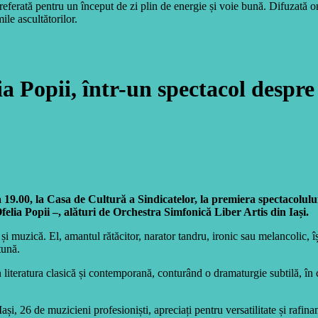
eferată pentru un început de zi plin de energie și voie bună. Difuzată 
ile ascultătorilor.
 Popii, într-un spectacol despre 
 19.00, la Casa de Cultură a Sindicatelor, la premiera spectacolului
elia Popii –, alături de Orchestra Simfonică Liber Artis din Iași.
și muzică. El, amantul rătăcitor, narator tandru, ironic sau melancolic, își
tună.
iteratura clasică și contemporană, conturând o dramaturgie subtilă, în car
i, 26 de muzicieni profesioniști, apreciați pentru versatilitate și rafina