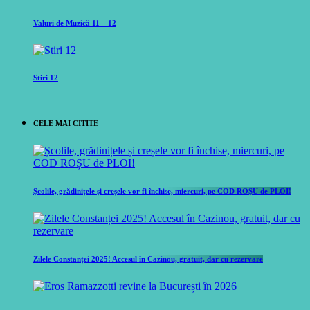
Valuri de Muzică 11 – 12
Stiri 12
CELE MAI CITITE
Școlile, grădinițele și creșele vor fi închise, miercuri, pe COD ROȘU de PLOI!
Zilele Constanței 2025! Accesul în Cazinou, gratuit, dar cu rezervare