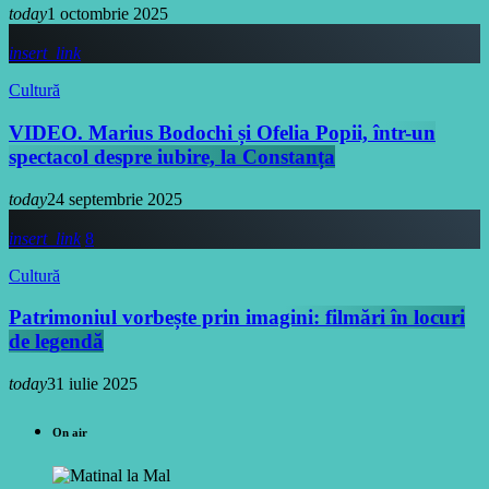
today
1 octombrie 2025
insert_link
Cultură
VIDEO. Marius Bodochi și Ofelia Popii, într-un
spectacol despre iubire, la Constanța
today
24 septembrie 2025
insert_link
8
Cultură
Patrimoniul vorbește prin imagini: filmări în locuri
de legendă
today
31 iulie 2025
On air