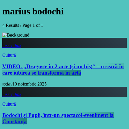
marius bodochi
4 Results / Page 1 of 1
insert_link
Cultură
VIDEO. „Dragoste în 2 acte (și un bis)“ – o seară în
care iubirea se transformă în artă
today
10 noiembrie 2025
insert_link
Cultură
Bodochi și Popii, într-un spectacol-eveniment la
Constanța