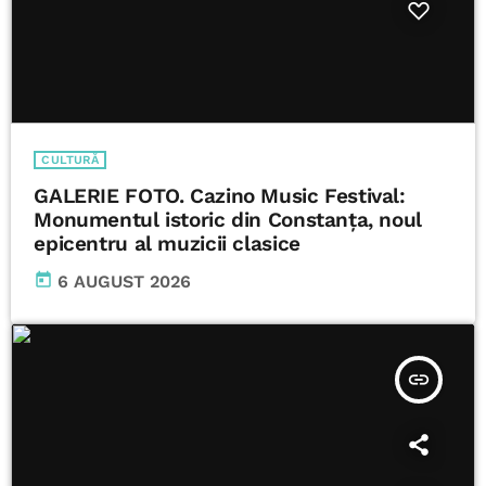
CULTURĂ
GALERIE FOTO. Cazino Music Festival:
Monumentul istoric din Constanța, noul
epicentru al muzicii clasice
today
6 AUGUST 2026
insert_link