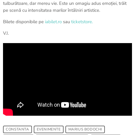
tulburătoare, dar mereu vie. Este un omagiu adus emoției, trăit
pe scenă cu intensitatea marilor întâlniri artistice.
Bilete disponibile pe
iabilet.ro
sau
ticketstore.
V.I.
CONSTANTA
EVENIMENTE
MARIUS BODOCHI