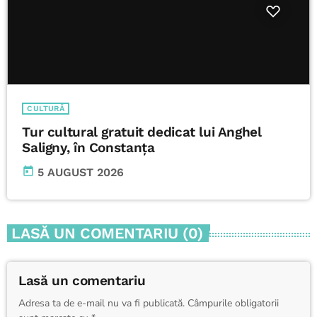
CULTURĂ
Tur cultural gratuit dedicat lui Anghel
Saligny, în Constanța
today
5 AUGUST 2026
LASĂ UN COMENTARIU (0)
Lasă un comentariu
Adresa ta de e-mail nu va fi publicată. Câmpurile obligatorii