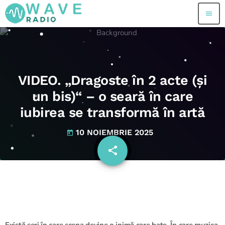
menu
VIDEO. „Dragoste în 2 acte (și
un bis)“ – o seară în care
iubirea se transformă în artă
10 NOIEMBRIE 2025
today
share
email