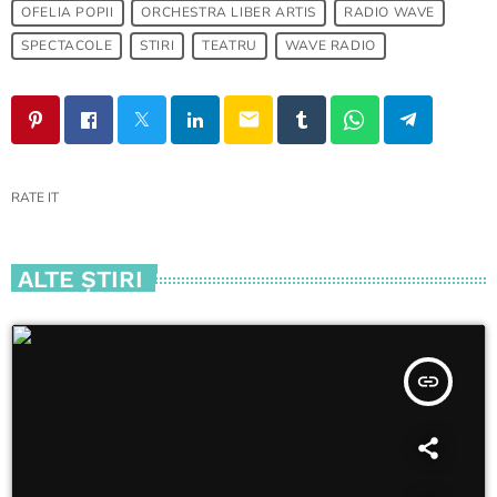
OFELIA POPII
ORCHESTRA LIBER ARTIS
RADIO WAVE
SPECTACOLE
STIRI
TEATRU
WAVE RADIO
email
RATE IT
ALTE ŞTIRI
insert_link