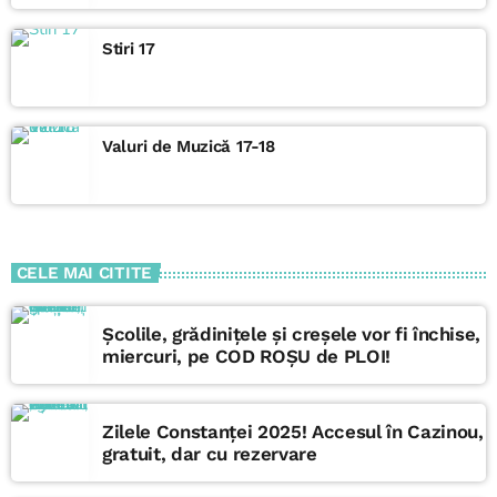
muzică și comentarii serioase (sau nu neapărat), acide sau
blânde (depinde de context), mai pe scurt: "Facem Valuri!"
Stiri 17
Valuri de Muzică 17-18
CELE MAI CITITE
Școlile, grădinițele și creșele vor fi închise,
miercuri, pe COD ROȘU de PLOI!
Zilele Constanței 2025! Accesul în Cazinou,
gratuit, dar cu rezervare