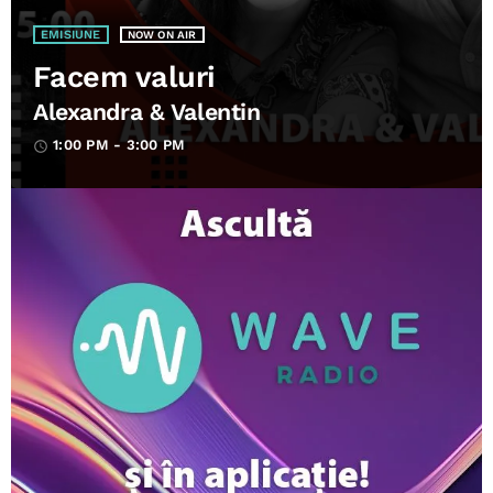
EMISIUNE
NOW ON AIR
Facem valuri
Alexandra & Valentin
1:00 PM - 3:00 PM
access_time