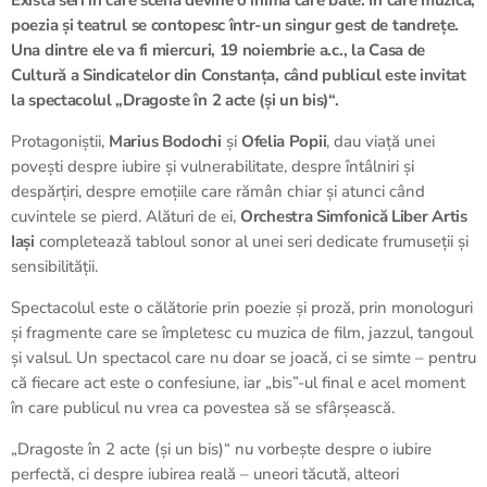
Există seri în care scena devine o inimă care bate. În care muzica,
poezia și teatrul se contopesc într-un singur gest de tandrețe.
Una dintre ele va fi miercuri, 19 noiembrie a.c., la Casa de
Cultură a Sindicatelor din Constanța, când publicul este invitat
la spectacolul „Dragoste în 2 acte (și un bis)
“
.
Protagoniștii,
Marius Bodochi
și
Ofelia Popii
, dau viață unei
povești despre iubire și vulnerabilitate, despre întâlniri și
despărțiri, despre emoțiile care rămân chiar și atunci când
cuvintele se pierd. Alături de ei,
Orchestra Simfonică Liber Artis
Iași
completează tabloul sonor al unei seri dedicate frumuseții și
sensibilității.
Spectacolul este o călătorie prin poezie și proză, prin monologuri
și fragmente care se împletesc cu muzica de film, jazzul, tangoul
și valsul. Un spectacol care nu doar se joacă, ci se simte – pentru
că fiecare act este o confesiune, iar „bis”-ul final e acel moment
în care publicul nu vrea ca povestea să se sfârșească.
„Dragoste în 2 acte (și un bis)“ nu vorbește despre o iubire
perfectă, ci despre iubirea reală – uneori tăcută, alteori