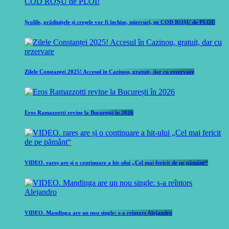
Școlile, grădinițele și creșele vor fi închise, miercuri, pe COD ROȘU de PLOI!
Zilele Constanței 2025! Accesul în Cazinou, gratuit, dar cu rezervare
Eros Ramazzotti revine la București în 2026
VIDEO. rareș are și o continuare a hit-ului „Cel mai fericit de pe pământ“
VIDEO. Mandinga are un nou single: s-a reîntors Alejandro