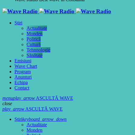
Ştiri
Actualitate
Monden
Politică
Cultură
Tehnnologie
Sănătate
Emisiuni
Wave Chart
Program
Anunturi
Echipa
Contact
menu
play_arrow
ASCULTĂ WAVE
close
play_arrow
ASCULTĂ WAVE
Ştiri
keyboard_arrow_down
Actualitate
Monden