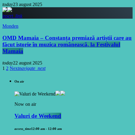
today
23 august 2025
insert_link
Monden
OMD Mamaia – Constanța premiază artiștii care au
făcut istorie în muzica românească, la Festivalul
Mamaia
today
22 august 2025
1
2
Next
navigate_next
On air
Now on air
Valuri de Weekend
access_time
12:00 am - 12:00 am