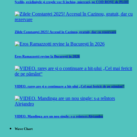
Școlile, grădinițele și creșele vor fi închise, miercuri, pe COD ROȘU de PLOI!
Zilele Constanței 2025! Accesul în Cazinou, gratuit, dar cu rezervare
Eros Ramazzotti revine la București în 2026
VIDEO. rareș are și o continuare a hit-ului „Cel mai fericit de pe pământ“
VIDEO. Mandinga are un nou single: s-a reîntors Alejandro
Wave Chart