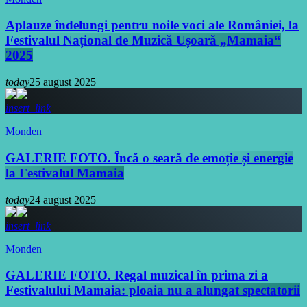
Aplauze îndelungi pentru noile voci ale României, la
Festivalul Național de Muzică Ușoară „Mamaia“
2025
today
25 august 2025
insert_link
Monden
GALERIE FOTO. Încă o seară de emoție și energie
la Festivalul Mamaia
today
24 august 2025
insert_link
Monden
GALERIE FOTO. Regal muzical în prima zi a
Festivalului Mamaia: ploaia nu a alungat spectatorii