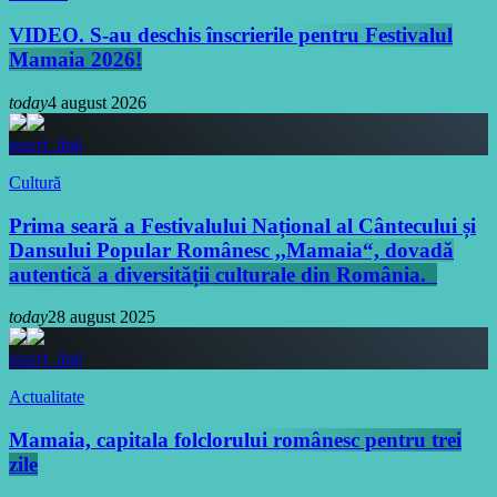
VIDEO. S-au deschis înscrierile pentru Festivalul
Mamaia 2026!
today
4 august 2026
insert_link
Cultură
Prima seară a Festivalului Național al Cântecului și
Dansului Popular Românesc ,,Mamaia“, dovadă
autentică a diversității culturale din România.
today
28 august 2025
insert_link
Actualitate
Mamaia, capitala folclorului românesc pentru trei
zile