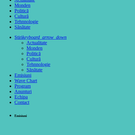
Monden
Politică
Cultură
Tehnnologie
Sănătate
Ştiri
keyboard_arrow_down
Actualitate
Monden
Politică
Cultură
Tehnnologie
Sănătate
Emisiuni
Wave Chart
Program
Anunturi
Echipa
Contact
Emisiuni