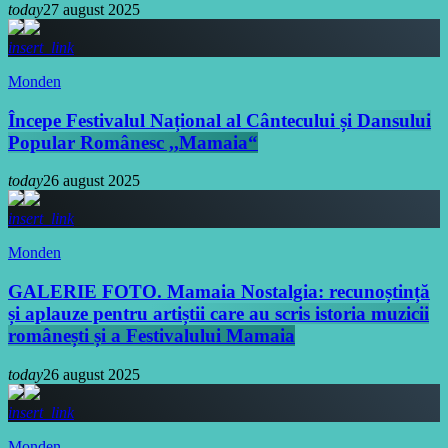
today
27 august 2025
insert_link
Monden
Începe Festivalul Național al Cântecului și Dansului
Popular Românesc ,,Mamaia“
today
26 august 2025
insert_link
Monden
GALERIE FOTO. Mamaia Nostalgia: recunoștință
și aplauze pentru artiștii care au scris istoria muzicii
românești și a Festivalului Mamaia
today
26 august 2025
insert_link
Monden