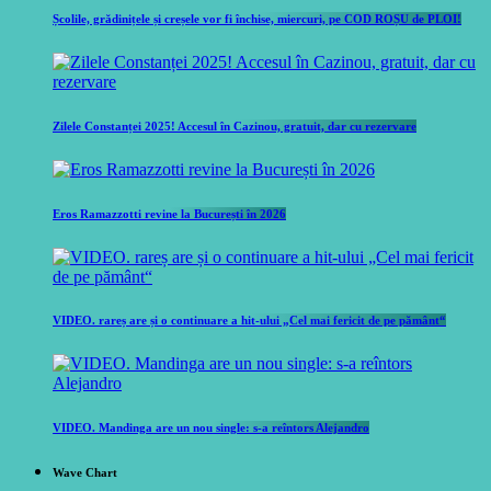
Școlile, grădinițele și creșele vor fi închise, miercuri, pe COD ROȘU de PLOI!
Zilele Constanței 2025! Accesul în Cazinou, gratuit, dar cu rezervare
Eros Ramazzotti revine la București în 2026
VIDEO. rareș are și o continuare a hit-ului „Cel mai fericit de pe pământ“
VIDEO. Mandinga are un nou single: s-a reîntors Alejandro
Wave Chart