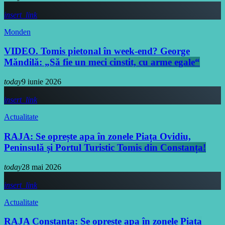
insert_link
Monden
VIDEO. Tomis pietonal în week-end? George
Măndilă: „Să fie un meci cinstit, cu arme egale“
today
9 iunie 2026
insert_link
Actualitate
RAJA: Se oprește apa în zonele Piața Ovidiu,
Peninsulă și Portul Turistic Tomis din Constanța!
today
28 mai 2026
insert_link
Actualitate
RAJA Constanța: Se oprește apa în zonele Piața