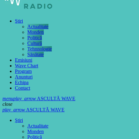
Ştiri
Actualitate
Monden
Politică
Cultură
Tehnnologie
Sănătate
Emisiuni
Wave Chart
Program
Anunturi
Echipa
Contact
menu
play_arrow
ASCULTĂ WAVE
close
play_arrow
ASCULTĂ WAVE
Ştiri
Actualitate
Monden
Politică