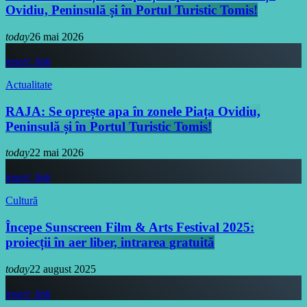
Ovidiu, Peninsulă și în Portul Turistic Tomis!
today
26 mai 2026
insert_link
Actualitate
RAJA: Se oprește apa în zonele Piața Ovidiu,
Peninsulă și în Portul Turistic Tomis!
today
22 mai 2026
insert_link
Cultură
Începe Sunscreen Film & Arts Festival 2025:
proiecții în aer liber, intrarea gratuită
today
22 august 2025
insert_link