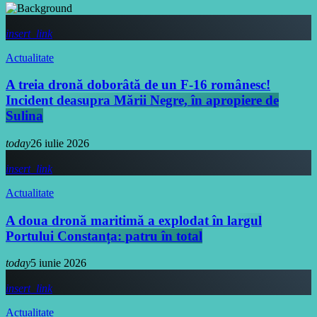
insert_link
Actualitate
A treia dronă doborâtă de un F-16 românesc!
Incident deasupra Mării Negre, în apropiere de
Sulina
today
26 iulie 2026
insert_link
Actualitate
A doua dronă maritimă a explodat în largul
Portului Constanța: patru în total
today
5 iunie 2026
insert_link
Actualitate