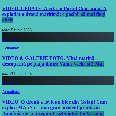
VIDEO. UPDATE. Alertă în Portul Constanța! A
explodat o dronă maritimă: e posibil să mai fie și
altele
today
5 iunie 2026
insert_link
Actualitate
VIDEO & GALERIE FOTO. Mină marină
descoperită pe plaja dintre Vama Veche și 2 Mai
today
3 iunie 2026
insert_link
Actualitate
VIDEO. O dronă a lovit un bloc din Galați! Cum
explică MApN cel mai grav incident produs în
România de la începutul războiului din Ucraina