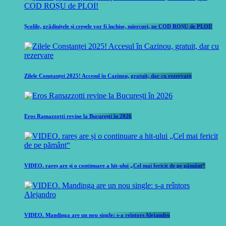
Școlile, grădinițele și creșele vor fi închise, miercuri, pe COD ROȘU de PLOI!
Zilele Constanței 2025! Accesul în Cazinou, gratuit, dar cu rezervare
Eros Ramazzotti revine la București în 2026
VIDEO. rareș are și o continuare a hit-ului „Cel mai fericit de pe pământ“
VIDEO. Mandinga are un nou single: s-a reîntors Alejandro