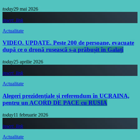
today
29 mai 2026
insert_link
Actualitate
VIDEO. UPDATE. Peste 200 de persoane, evacuate
după ce o dronă rusească s-a prăbușit în Galați
today
25 aprilie 2026
insert_link
Actualitate
Alegeri prezidențiale și referendum în UCRAINA,
pentru un ACORD DE PACE cu RUSIA
today
11 februarie 2026
insert_link
Actualitate