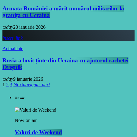
Armata României a mărit numărul militarilor la
granița cu Ucraina
today
20 ianuarie 2026
insert_link
Actualitate
Rusia a lovit ținte din Ucraina cu ajutorul rachetei
Oreșnik
today
9 ianuarie 2026
1
2
3
Next
navigate_next
On air
Now on air
Valuri de Weekend