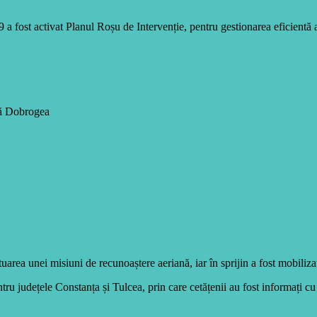
fost activat Planul Roșu de Intervenție, pentru gestionarea eficientă a s
nță Dobrogea
rea unei misiuni de recunoaștere aeriană, iar în sprijin a fost mobiliza
județele Constanța și Tulcea, prin care cetățenii au fost informați cu p