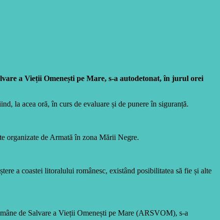
vare a Vieții Omenești pe Mare, s-a autodetonat, în jurul orei
ind, la acea oră, în curs de evaluare și de punere în siguranță.
ente organizate de Armată în zona Mării Negre.
 a coastei litoralului românesc, existând posibilitatea să fie și alte
i Române de Salvare a Vieții Omenești pe Mare (ARSVOM), s-a