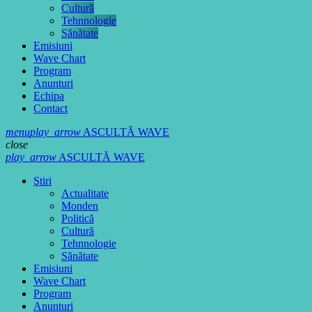
Cultură
Tehnnologie
Sănătate
Emisiuni
Wave Chart
Program
Anunturi
Echipa
Contact
menu
play_arrow
ASCULTĂ WAVE
close
play_arrow
ASCULTĂ WAVE
Ştiri
Actualitate
Monden
Politică
Cultură
Tehnnologie
Sănătate
Emisiuni
Wave Chart
Program
Anunturi