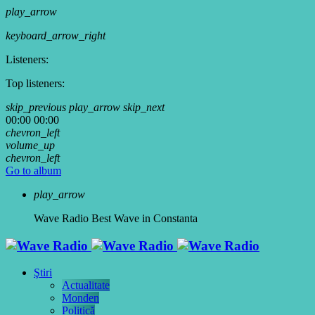
play_arrow
keyboard_arrow_right
Listeners:
Top listeners:
skip_previous
play_arrow
skip_next
00:00
00:00
chevron_left
volume_up
chevron_left
Go to album
play_arrow
Wave Radio
Best Wave in Constanta
Ştiri
Actualitate
Monden
Politică