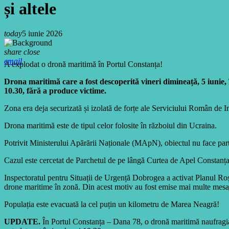
și altele
today
5 iunie 2026
share
close
email
A explodat o dronă maritimă în Portul Constanța!
Drona maritimă care a fost descoperită vineri dimineață, 5 iunie,
10.30, fără a produce victime.
Zona era deja securizată și izolată de forțe ale Serviciului Român de In
Drona maritimă este de tipul celor folosite în războiul din Ucraina.
Potrivit Ministerului Apărării Naționale (MApN), obiectul nu face part
Cazul este cercetat de Parchetul de pe lângă Curtea de Apel Constanța
Inspectoratul pentru Situații de Urgență Dobrogea a activat Planul Roș
drone maritime în zonă. Din acest motiv au fost emise mai multe mes
Populația este evacuată la cel puțin un kilometru de Marea Neagră!
UPDATE.
În Portul Constanța – Dana 78, o dronă maritimă naufragi