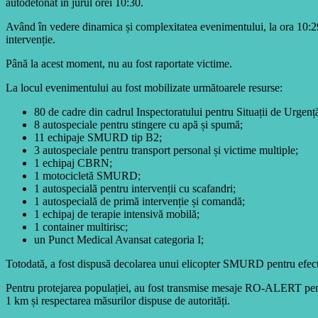
autodetonat în jurul orei 10:30.
Având în vedere dinamica și complexitatea evenimentului, la ora 10:29 a 
intervenție.
Până la acest moment, nu au fost raportate victime.
La locul evenimentului au fost mobilizate următoarele resurse:
80 de cadre din cadrul Inspectoratului pentru Situații de Urge
8 autospeciale pentru stingere cu apă și spumă;
11 echipaje SMURD tip B2;
3 autospeciale pentru transport personal și victime multiple;
1 echipaj CBRN;
1 motocicletă SMURD;
1 autospecială pentru intervenții cu scafandri;
1 autospecială de primă intervenție și comandă;
1 echipaj de terapie intensivă mobilă;
1 container multirisc;
un Punct Medical Avansat categoria I;
Totodată, a fost dispusă decolarea unui elicopter SMURD pentru efectua
Pentru protejarea populației, au fost transmise mesaje RO-ALERT pentru 
1 km și respectarea măsurilor dispuse de autorități.