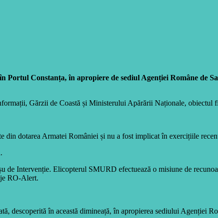
 în Portul Constanța, în apropiere de sediul Agenției Române de Sal
formații, Gărzii de Coastă și Ministerului Apărării Naționale, obiectul fi
e din dotarea Armatei României și nu a fost implicat în exercițiile rec
.
u de Intervenție. Elicopterul SMURD efectuează o misiune de recunoaștere
aje RO-Alert.
ată, descoperită în această dimineață, în apropierea sediului Agenție