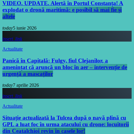
VIDEO. UPDATE. Alertă în Portul Constanța! A
explodat o dronă maritimă: e posibil să mai fie și
altele
today
5 iunie 2026
insert_link
Actualitate
Panică în Capitală: Fulgy, fiul Clejanilor, a
amenințat că aruncă un bloc în aer – intervenție de
urgență a mascaților
today
7 aprilie 2026
insert_link
Actualitate
Situație actualizată la Tulcea după o navă plină cu
GPL a luat foc în urma atacului cu drone: locuitorii
din Ceatalchioi revin în casele lor!