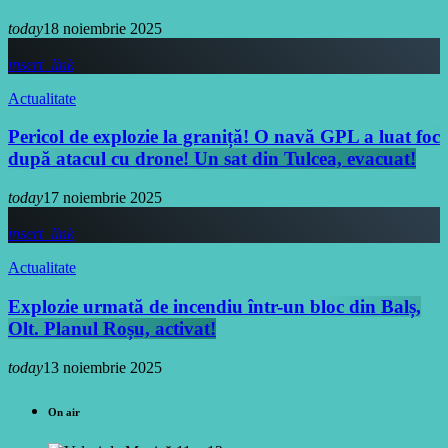
today
18 noiembrie 2025
insert_link
Actualitate
Pericol de explozie la graniță! O navă GPL a luat foc
după atacul cu drone! Un sat din Tulcea, evacuat!
today
17 noiembrie 2025
insert_link
Actualitate
Explozie urmată de incendiu într-un bloc din Balș,
Olt. Planul Roșu, activat!
today
13 noiembrie 2025
On air