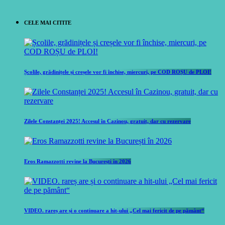
CELE MAI CITITE
Școlile, grădinițele și creșele vor fi închise, miercuri, pe COD ROȘU de PLOI!
Zilele Constanței 2025! Accesul în Cazinou, gratuit, dar cu rezervare
Eros Ramazzotti revine la București în 2026
VIDEO. rareș are și o continuare a hit-ului „Cel mai fericit de pe pământ“