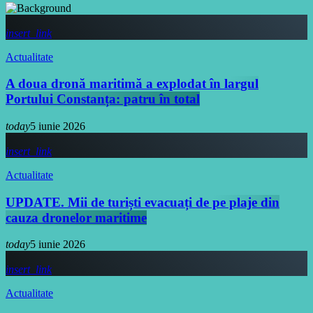
insert_link
Actualitate
A doua dronă maritimă a explodat în largul
Portului Constanța: patru în total
today
5 iunie 2026
insert_link
Actualitate
UPDATE. Mii de turiști evacuați de pe plaje din
cauza dronelor maritime
today
5 iunie 2026
insert_link
Actualitate