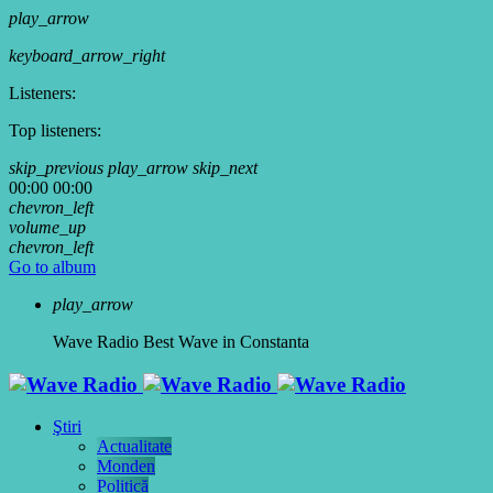
play_arrow
keyboard_arrow_right
Listeners:
Top listeners:
skip_previous
play_arrow
skip_next
00:00
00:00
chevron_left
volume_up
chevron_left
Go to album
play_arrow
Wave Radio
Best Wave in Constanta
Ştiri
Actualitate
Monden
Politică