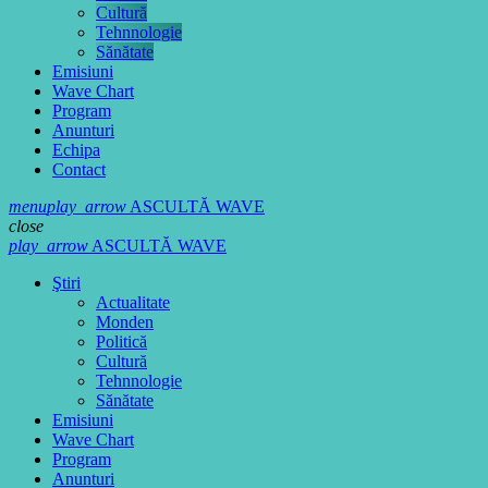
Cultură
Tehnnologie
Sănătate
Emisiuni
Wave Chart
Program
Anunturi
Echipa
Contact
menu
play_arrow
ASCULTĂ WAVE
close
play_arrow
ASCULTĂ WAVE
Ştiri
Actualitate
Monden
Politică
Cultură
Tehnnologie
Sănătate
Emisiuni
Wave Chart
Program
Anunturi