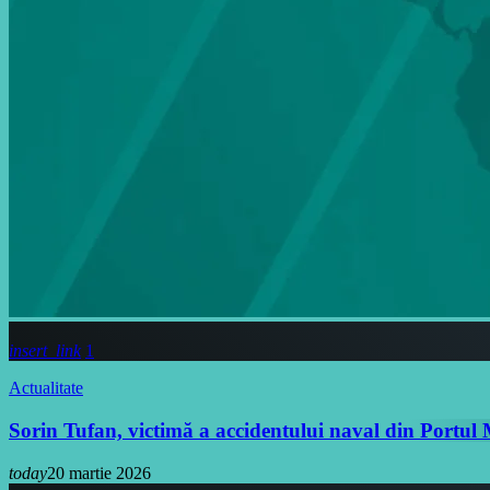
insert_link
1
Actualitate
Sorin Tufan, victimă a accidentului naval din Portul 
today
20 martie 2026