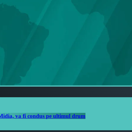
Midia, va fi condus pe ultimul drum