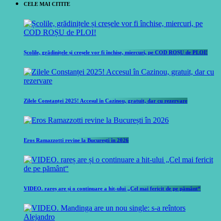
CELE MAI CITITE
Școlile, grădinițele și creșele vor fi închise, miercuri, pe COD ROȘU de PLOI!
Zilele Constanței 2025! Accesul în Cazinou, gratuit, dar cu rezervare
Eros Ramazzotti revine la București în 2026
VIDEO. rareș are și o continuare a hit-ului „Cel mai fericit de pe pământ“