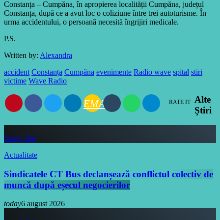
Constanța – Cumpăna, în apropierea localității Cumpăna, județul
Constanța, după ce a avut loc o coliziune între trei autoturisme. În
urma accidentului, o persoană necesită îngrijiri medicale.
P.S.
Written by:
Alexandra
accident
Constanța
Cumpăna
evenimente
Radio wave
spital
stiri
victime
Wave Radio
Alte
EMAIL
RATE IT
Ştiri
insert_link
Actualitate
Sindicatele CT Bus declanșează conflictul colectiv de
muncă după eșecul negocierilor
today
6 august 2026