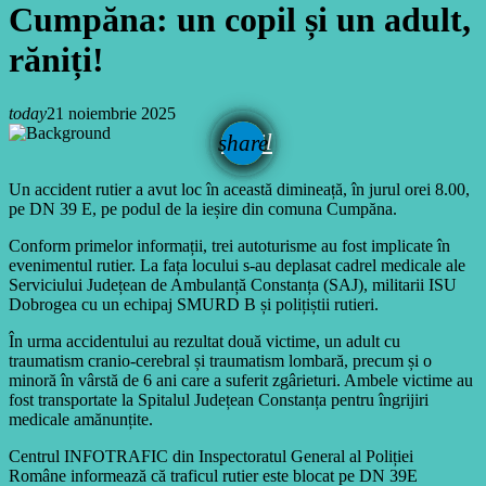
Cumpăna: un copil și un adult,
răniți!
today
21 noiembrie 2025
email
share
Un accident rutier a avut loc în această dimineață, în jurul orei 8.00,
pe DN 39 E, pe podul de la ieșire din comuna Cumpăna.
Conform primelor informații, trei autoturisme au fost implicate în
evenimentul rutier. La fața locului s-au deplasat cadrel medicale ale
Serviciului Județean de Ambulanță Constanța (SAJ), militarii ISU
Dobrogea cu un echipaj SMURD B și polițiștii rutieri.
În urma accidentului au rezultat două victime, un adult cu
traumatism cranio-cerebral și traumatism lombară, precum și o
minoră în vârstă de 6 ani care a suferit zgârieturi. Ambele victime au
fost transportate la Spitalul Județean Constanța pentru îngrijiri
medicale amănunțite.
Centrul INFOTRAFIC din Inspectoratul General al Poliției
Române informează că traficul rutier este blocat pe DN 39E