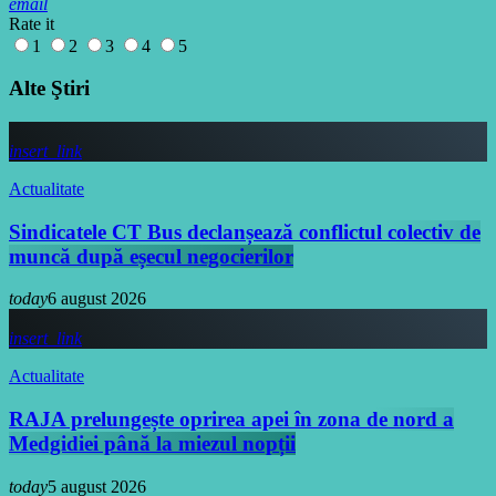
email
Rate it
1
2
3
4
5
Alte Ştiri
insert_link
Actualitate
Sindicatele CT Bus declanșează conflictul colectiv de
muncă după eșecul negocierilor
today
6 august 2026
insert_link
Actualitate
RAJA prelungește oprirea apei în zona de nord a
Medgidiei până la miezul nopții
today
5 august 2026