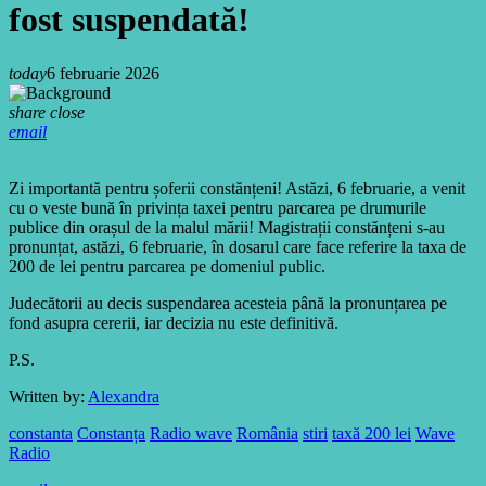
fost suspendată!
today
6 februarie 2026
share
close
email
Zi importantă pentru șoferii constănțeni! Astăzi, 6 februarie, a venit
cu o veste bună în privința taxei pentru parcarea pe drumurile
publice din orașul de la malul mării! Magistrații constănțeni s-au
pronunțat, astăzi, 6 februarie, în dosarul care face referire la taxa de
200 de lei pentru parcarea pe domeniul public.
Judecătorii au decis suspendarea acesteia până la pronunțarea pe
fond asupra cererii, iar decizia nu este definitivă.
P.S.
Written by:
Alexandra
constanta
Constanța
Radio wave
România
stiri
taxă 200 lei
Wave
Radio