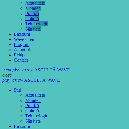
Actualitate
Monden
Politică
Cultură
Tehnnologie
Sănătate
Emisiuni
Wave Chart
Program
Anunturi
Echipa
Contact
menu
play_arrow
ASCULTĂ WAVE
close
play_arrow
ASCULTĂ WAVE
Ştiri
Actualitate
Monden
Politică
Cultură
Tehnnologie
Sănătate
Emisiuni