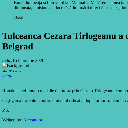
Bună dimineața și bun venit la "Matinal la Mal," emisiunea ta pr
dimineața, emisiunea aduce răsăritul mării direct în casele și inim
close
Tulceanca Cezara Tirlogeanu a
Belgrad
today
16 februarie 2026
share
close
email
România a obținut o medalie de bronz prin Cezara Tirlogeanu, comp
Câștigarea trofeului confirmă nivelul ridicat al luptătorilor români î
P.S.
Written by:
Alexandra