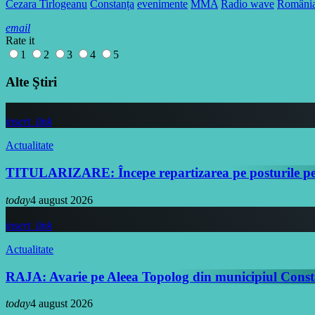
Cezara Tirlogeanu
Constanța
evenimente
MMA
Radio wave
Români
email
Rate it
1
2
3
4
5
Alte Ştiri
insert_link
Actualitate
TITULARIZARE: Începe repartizarea pe posturile pe
today
4 august 2026
insert_link
Actualitate
RAJA: Avarie pe Aleea Topolog din municipiul Cons
today
4 august 2026