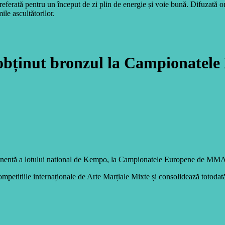
eferată pentru un început de zi plin de energie și voie bună. Difuzată 
ile ascultătorilor.
 obținut bronzul la Campionatel
onentă a lotului national de Kempo, la Campionatele Europene de MMA
n competitiile internaționale de Arte Marțiale Mixte și consolidează to