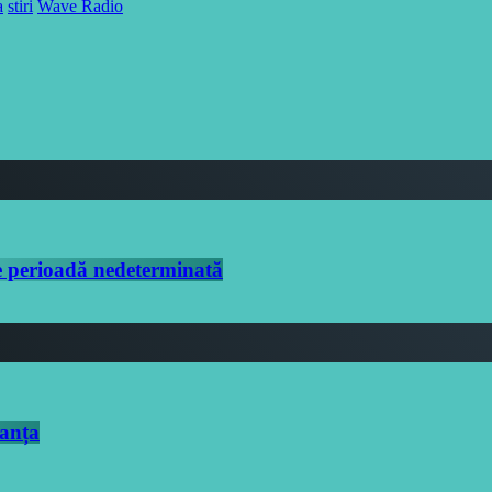
a
stiri
Wave Radio
 perioadă nedeterminată
tanța