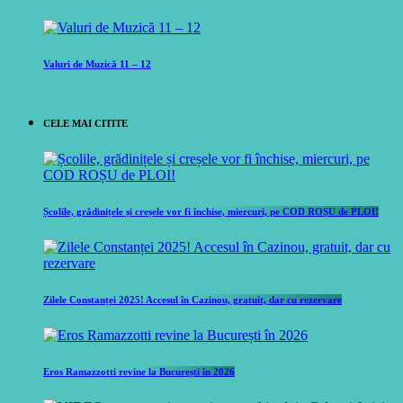
Valuri de Muzică 11 – 12
CELE MAI CITITE
Școlile, grădinițele și creșele vor fi închise, miercuri, pe COD ROȘU de PLOI!
Zilele Constanței 2025! Accesul în Cazinou, gratuit, dar cu rezervare
Eros Ramazzotti revine la București în 2026