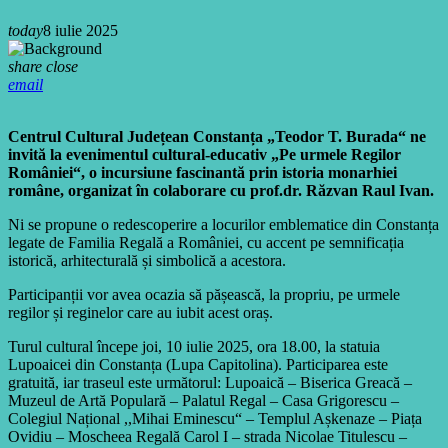
today
8 iulie 2025
share
close
email
Centrul Cultural Județean Constanța „Teodor T. Burada“
ne
invită la evenimentul cultural-educativ „Pe urmele Regilor
României“, o incursiune fascinantă prin istoria monarhiei
române, organizat în colaborare cu prof.dr. Răzvan Raul Ivan.
Ni se propune o redescoperire a locurilor emblematice din Constanța
legate de Familia Regală a României, cu accent pe semnificația
istorică, arhitecturală și simbolică a acestora.
Participanții vor avea ocazia să pășească, la propriu, pe urmele
regilor și reginelor care au iubit acest oraș.
Turul cultural începe joi, 10 iulie 2025, ora 18.00, la statuia
Lupoaicei din Constanța (Lupa Capitolina). Participarea este
gratuită, iar traseul este următorul: Lupoaică – Biserica Greacă –
Muzeul de Artă Populară – Palatul Regal – Casa Grigorescu –
Colegiul Național ,,Mihai Eminescu“ – Templul Așkenaze – Piața
Ovidiu – Moscheea Regală Carol I – strada Nicolae Titulescu –