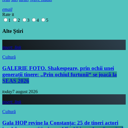
email
Rate it
1
2
3
4
5
Alte Ştiri
insert_link
Cultură
GALERIE FOTO. Shakespeare, prin ochii unei
generații tinere: „Prin ochiul furtunii“ se joacă la
SEAS 2026
today
7 august 2026
insert_link
Cultură
Gala HOP revine la Constanța: 25 de tineri actori