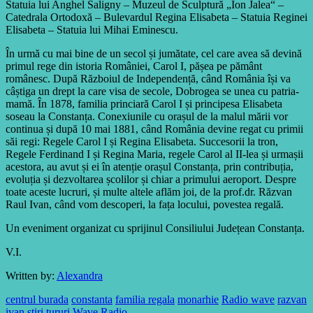
Statuia lui Anghel Saligny – Muzeul de Sculptură „Ion Jalea“ –
Catedrala Ortodoxă – Bulevardul Regina Elisabeta – Statuia Reginei
Elisabeta – Statuia lui Mihai Eminescu.
În urmă cu mai bine de un secol și jumătate, cel care avea să devină
primul rege din istoria României, Carol I, pășea pe pământ
românesc. După Războiul de Independență, când România își va
câștiga un drept la care visa de secole, Dobrogea se unea cu patria-
mamă. În 1878, familia princiară Carol I și principesa Elisabeta
soseau la Constanța. Conexiunile cu orașul de la malul mării vor
continua și după 10 mai 1881, când România devine regat cu primii
săi regi: Regele Carol I și Regina Elisabeta. Succesorii la tron,
Regele Ferdinand I și Regina Maria, regele Carol al II-lea și urmașii
acestora, au avut și ei în atenție orașul Constanța, prin contribuția,
evoluția și dezvoltarea școlilor și chiar a primului aeroport. Despre
toate aceste lucruri, și multe altele aflăm joi, de la prof.dr. Răzvan
Raul Ivan, când vom descoperi, la fața locului, povestea regală.
Un eveniment organizat cu sprijinul Consiliului Județean Constanța.
V.I.
Written by:
Alexandra
centrul burada
constanta
familia regala
monarhie
Radio wave
razvan
ivan
stiri
tururi
Wave Radio