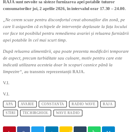
RAJA sunt nevoite sa sisteze furnizarea apei potabile tuturor
consumatorilor joi, 2 aprilie 2026, în intervalul orar 17.30 – 24.00.
„Ne cerem scuze pentru disconfortul creat abonaților din zonă, pe
care îi asigurăm că echipele de intervenție deplasate la fața locului
vor face tot posibilul pentru remedierea avariei și reluarea furnizării
apei potabile în cel mai scurt timp.
După reluarea alimentării, apa poate prezenta modificări temporare
de aspect, precum turbiditate sau culoare, motiv pentru care este
indicată utilizarea acesteia doar în scopuri casnice până la
limpezire“,
au transmis reprezentanții RAJA.
V.I.
V.I.
APA
AVARIE
CONSTANTA
RADIO WAVE
RAJA
STIRI
TECHIRGHIOL
WAVE RADIO