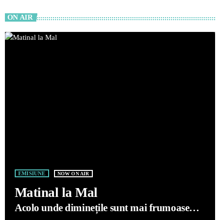
ON AIR
EMISIUNE
NOW ON AIR
Matinal la Mal
Acolo unde diminețile sunt mai frumoase
decât visele