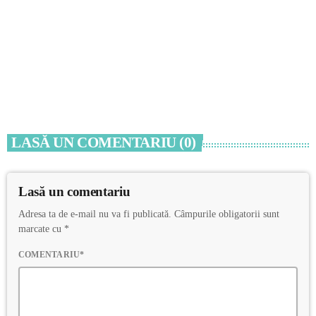
ACTUALITATE
RAJA: Avarie pe Aleea Topolog din municipiul
Constanța
today
4 AUGUST 2026
LASĂ UN COMENTARIU (0)
Lasă un comentariu
Adresa ta de e-mail nu va fi publicată. Câmpurile obligatorii sunt
marcate cu *
COMENTARIU*