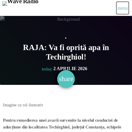
menu
RAJA: Va fi oprită apa în
Techirghiol!
2 APRILIE 2026
today
share
email
Imagine cu rol ilustrativ
Pentru remedierea unei avarii survenite la nivelul conductei de
aducțiune din localitatea Techirghiol, județul Constanța, echipele