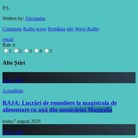
P.S.
Written by:
Alexandra
Constanța
Radio wave
România
stiri
Wave Radio
email
Rate it
1
2
3
4
5
Alte Ştiri
insert_link
Actualitate
RAJA: Lucrări de remediere la magistrala de
alimentare cu apă din municipiul Mangalia
today
7 august 2026
insert_link