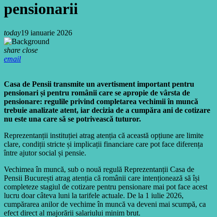
pensionarii
today
19 ianuarie 2026
share
close
email
Casa de Pensii transmite un avertisment important pentru
pensionari și pentru românii care se apropie de vârsta de
pensionare: regulile privind completarea vechimii în muncă
trebuie analizate atent, iar decizia de a cumpăra ani de cotizare
nu este una care să se potrivească tuturor.
Reprezentanții instituției atrag atenția că această opțiune are limite
clare, condiții stricte și implicații financiare care pot face diferența
între ajutor social și pensie.
Vechimea în muncă, sub o nouă regulă Reprezentanții Casa de
Pensii București atrag atenția că românii care intenționează să își
completeze stagiul de cotizare pentru pensionare mai pot face acest
lucru doar câteva luni la tarifele actuale. De la 1 iulie 2026,
cumpărarea anilor de vechime în muncă va deveni mai scumpă, ca
efect direct al majorării salariului minim brut.