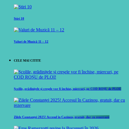
Stiri 10
Valuri de Muzică 11 – 12
CELE MAI CITITE
Școlile, grădinițele și creșele vor fi închise, miercuri, pe COD ROȘU de PLOI!
Zilele Constanței 2025! Accesul în Cazinou, gratuit, dar cu rezervare