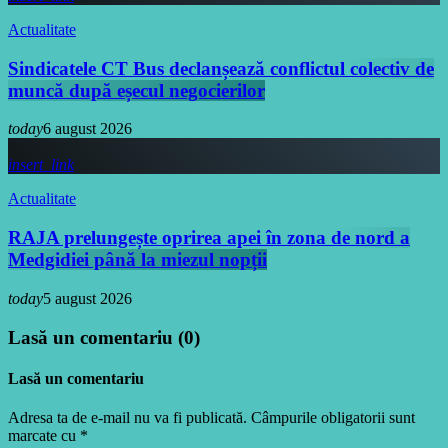
Actualitate
Sindicatele CT Bus declanșează conflictul colectiv de
muncă după eșecul negocierilor
today
6 august 2026
insert_link
Actualitate
RAJA prelungește oprirea apei în zona de nord a
Medgidiei până la miezul nopții
today
5 august 2026
Lasă un comentariu (0)
Lasă un comentariu
Adresa ta de e-mail nu va fi publicată. Câmpurile obligatorii sunt
marcate cu *