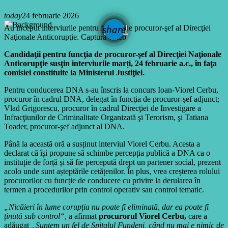
today
24 februarie 2026
email
Au început interviurile pentru funcţia de procuror-şef al Direcţiei
share
Naţionale Anticorupţie. Captură video
Candidaţii pentru funcţia de procuror-şef al Direcţiei Naţionale
Anticorupţie susţin interviurile marți, 24 februarie a.c., în faţa
comisiei constituite la Ministerul Justiţiei.
Pentru conducerea DNA s-au înscris la concurs Ioan-Viorel Cerbu,
procuror în cadrul DNA, delegat în funcţia de procuror-şef adjunct;
Vlad Grigorescu, procuror în cadrul Direcţiei de Investigare a
Infracţiunilor de Criminalitate Organizată şi Terorism, şi Tatiana
Toader, procuror-şef adjunct al DNA.
Până la această oră a susținut interviul Viorel Cerbu. Acesta a
declarat că își propune să schimbe percepția publică a DNA ca o
instituție de forță și să fie percepută drept un partener social, prezent
acolo unde sunt așteptările cetățenilor. În plus, vrea creșterea rolului
procurorilor cu funcție de conducere cu privire la derularea în
termen a procedurilor prin control operativ sau control tematic.
„Nicăieri în lume corupția nu poate fi eliminată, dar ea poate fi
ținută sub control“,
a afirmat
procurorul Viorel Cerbu,
care a
adăugat
„Suntem un fel de Spitalul Fundeni, când nu mai e nimic de