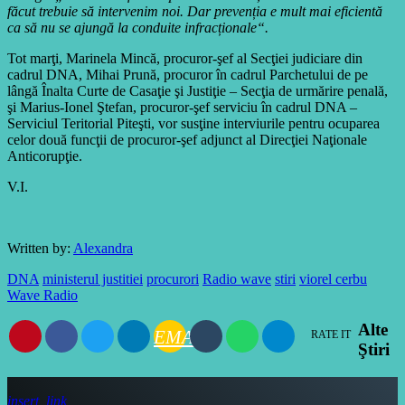
făcut trebuie să intervenim noi. Dar prevenția e mult mai eficientă
ca să nu se ajungă la conduite infracționale“.
Tot marţi, Marinela Mincă, procuror-şef al Secţiei judiciare din
cadrul DNA, Mihai Prună, procuror în cadrul Parchetului de pe
lângă Înalta Curte de Casaţie şi Justiţie – Secţia de urmărire penală,
şi Marius-Ionel Ştefan, procuror-şef serviciu în cadrul DNA –
Serviciul Teritorial Piteşti, vor susţine interviurile pentru ocuparea
celor două funcţii de procuror-şef adjunct al Direcţiei Naţionale
Anticorupţie.
V.I.
Written by:
Alexandra
DNA
ministerul justitiei
procurori
Radio wave
stiri
viorel cerbu
Wave Radio
Alte
EMAIL
RATE IT
Ştiri
insert_link