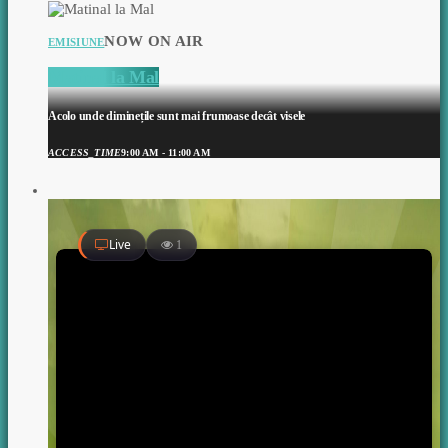
NOW ON AIR
EMISIUNE
Matinal la Mal
Acolo unde diminețile sunt mai frumoase decât visele
ACCESS_TIME
9:00 AM - 11:00 AM