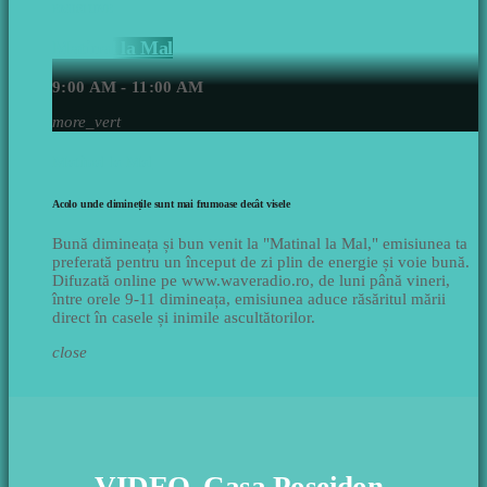
EMISIUNE
Matinal la Mal
9:00 AM - 11:00 AM
more_vert
Matinal la Mal
Acolo unde diminețile sunt mai frumoase decât visele
Bună dimineața și bun venit la "Matinal la Mal," emisiunea ta
preferată pentru un început de zi plin de energie și voie bună.
Difuzată online pe www.waveradio.ro, de luni până vineri,
între orele 9-11 dimineața, emisiunea aduce răsăritul mării
direct în casele și inimile ascultătorilor.
close