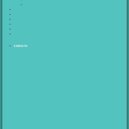
SĂNĂTATE
EMISIUNI
WAVE CHART
PROGRAM
ANUNTURI
ECHIPA
CONTACT
EMISIUNI