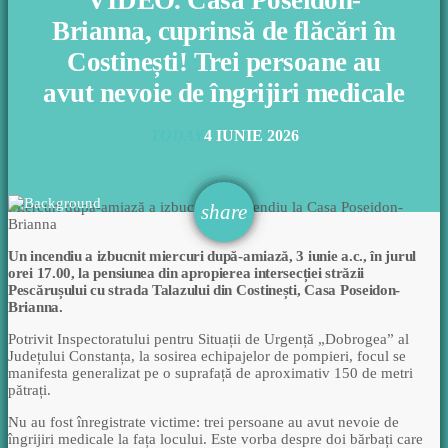
VIDEO. Casa Poseidon-
Brianna, cuprinsă de flăcări în
Costinești! Trei persoane au
avut nevoie de îngrijiri medicale
TODAY
4 IUNIE 2026
Miercuri după-amiază a izbucnit un incendiu la Casa Poseidon-
email
share
Brianna
Un incendiu a izbucnit miercuri după-amiază, 3 iunie a.c., în jurul
orei 17.00, la pensiunea din apropierea intersecției străzii
Pescărușului cu strada Talazului din Costinești, Casa Poseidon-
Brianna.
Potrivit Inspectoratului pentru Situații de Urgență „Dobrogea” al
Județului Constanța, la sosirea echipajelor de pompieri, focul se
manifesta generalizat pe o suprafață de aproximativ 150 de metri
pătrați.
Nu au fost înregistrate victime: trei persoane au avut nevoie de
îngrijiri medicale la fața locului. Este vorba despre doi bărbați care