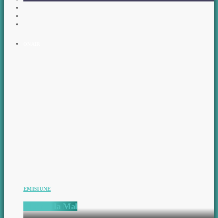
ON AIR
EMISIUNE
Matinal la Mal