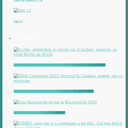
Stiri 12
CELE MAI CITITE
Școlile, grădinițele și creșele vor fi închise, miercuri, pe COD ROȘU de PLOI!
Zilele Constanței 2025! Accesul în Cazinou, gratuit, dar cu rezervare
Eros Ramazzotti revine la București în 2026