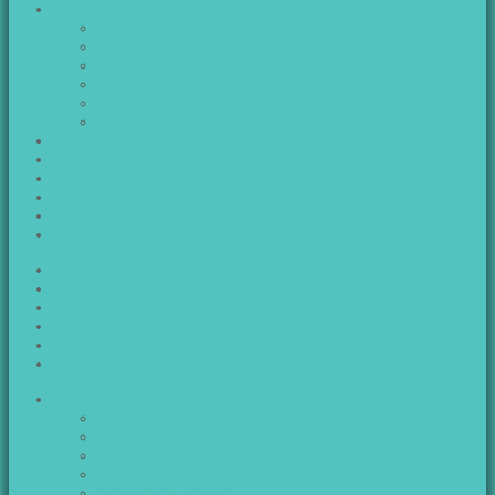
ŞTIRI
ACTUALITATE
MONDEN
POLITICĂ
CULTURĂ
TEHNNOLOGIE
SĂNĂTATE
EMISIUNI
WAVE CHART
PROGRAM
ANUNTURI
ECHIPA
CONTACT
ACTUALITATE
MONDEN
POLITICĂ
CULTURĂ
TEHNNOLOGIE
SĂNĂTATE
ŞTIRI
ACTUALITATE
MONDEN
POLITICĂ
CULTURĂ
TEHNNOLOGIE