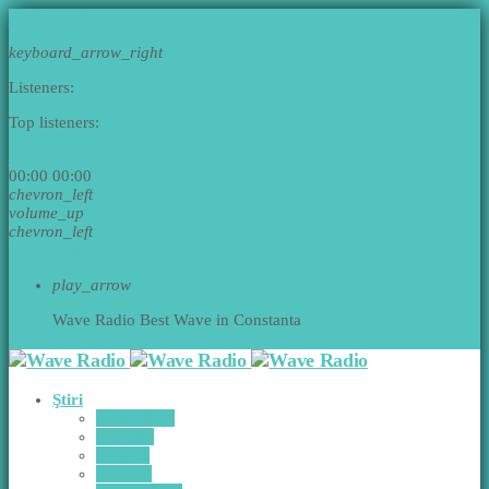
play_arrow
keyboard_arrow_right
Listeners:
Top listeners:
play_arrow
00:00
00:00
chevron_left
volume_up
chevron_left
Go to album
play_arrow
Wave Radio
Best Wave in Constanta
Ştiri
Actualitate
Monden
Politică
Cultură