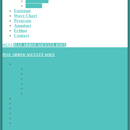
Tehnnologie
Sănătate
Emisiuni
Wave Chart
Program
Anunturi
Echipa
Contact
MENU
PLAY_ARROW
ASCULTĂ WAVE
CLOSE
PLAY_ARROW
ASCULTĂ WAVE
ŞTIRI
ACTUALITATE
MONDEN
POLITICĂ
CULTURĂ
TEHNNOLOGIE
SĂNĂTATE
EMISIUNI
WAVE CHART
PROGRAM
ANUNTURI
ECHIPA
CONTACT