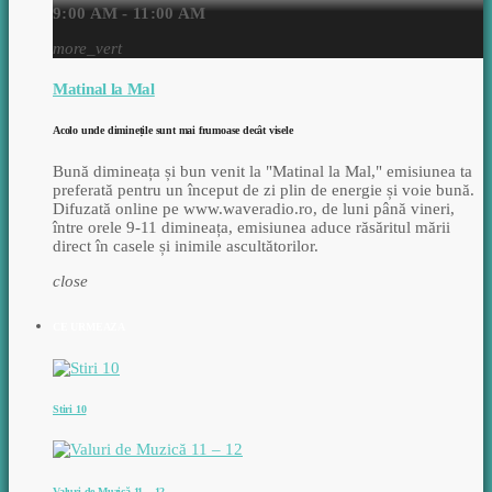
9:00 AM - 11:00 AM
more_vert
Matinal la Mal
Acolo unde diminețile sunt mai frumoase decât visele
Bună dimineața și bun venit la "Matinal la Mal," emisiunea ta
preferată pentru un început de zi plin de energie și voie bună.
Difuzată online pe www.waveradio.ro, de luni până vineri,
între orele 9-11 dimineața, emisiunea aduce răsăritul mării
direct în casele și inimile ascultătorilor.
close
CE URMEAZA
Stiri 10
Valuri de Muzică 11 – 12