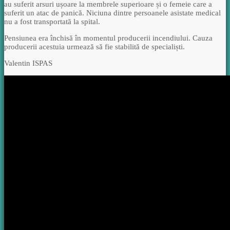
au suferit arsuri ușoare la membrele superioare și o femeie care a
suferit un atac de panică. Niciuna dintre persoanele asistate medical
nu a fost transportată la spital.
Pensiunea era închisă în momentul producerii incendiului. Cauza
producerii acestuia urmează să fie stabilită de specialiști.
Valentin ISPAS