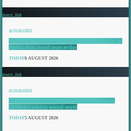
insert_link
ACTUALITATE
Sindicatele CT Bus declanșează conflictul colectiv de
muncă după eșecul negocierilor
TODAY
6 AUGUST 2026
insert_link
ACTUALITATE
RAJA prelungește oprirea apei în zona de nord a
Medgidiei până la miezul nopții
TODAY
5 AUGUST 2026