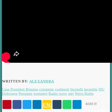
WRITTEN BY:
ALEXANDRA
Casa Poseidon Brianna
constanta
costinesti
Incendii
incendiu
ISU
Dobrogea
Pensiune
pompieri
Radio wave
stiri
Wave Radio
EMAIL
RATE IT
ALTE ŞTIRI