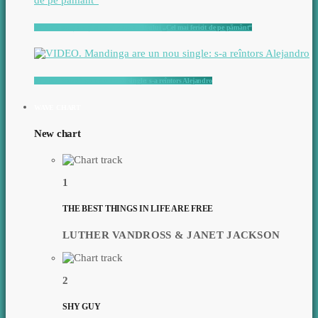
VIDEO. rareș are și o continuare a hit-ului „Cel mai fericit de pe pământ“
VIDEO. Mandinga are un nou single: s-a reîntors Alejandro
WAVE CHART
New chart
1
THE BEST THINGS IN LIFE ARE FREE
LUTHER VANDROSS & JANET JACKSON
2
SHY GUY