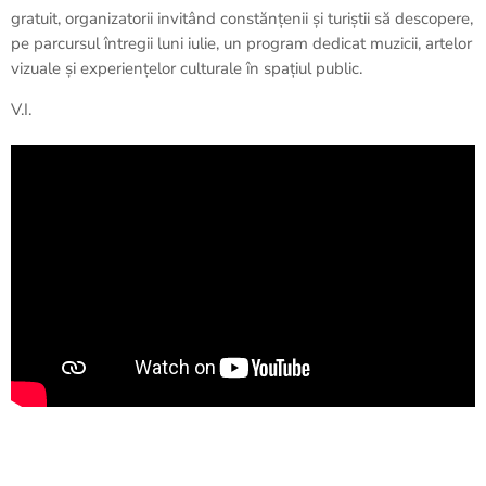
gratuit, organizatorii invitând constănțenii și turiștii să descopere,
pe parcursul întregii luni iulie, un program dedicat muzicii, artelor
vizuale și experiențelor culturale în spațiul public.
V.I.