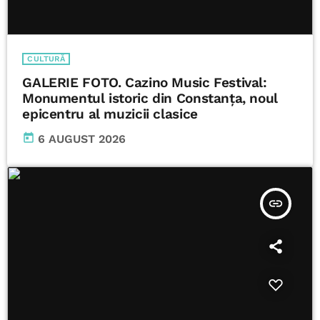
CULTURĂ
GALERIE FOTO. Cazino Music Festival:
Monumentul istoric din Constanța, noul
epicentru al muzicii clasice
today
6 AUGUST 2026
insert_link