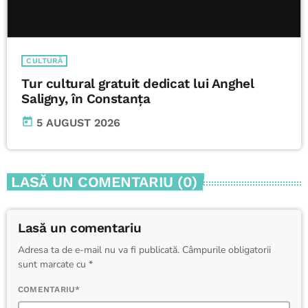
CULTURĂ
Tur cultural gratuit dedicat lui Anghel
Saligny, în Constanța
today
5 AUGUST 2026
LASĂ UN COMENTARIU (0)
Lasă un comentariu
Adresa ta de e-mail nu va fi publicată. Câmpurile obligatorii
sunt marcate cu *
COMENTARIU*