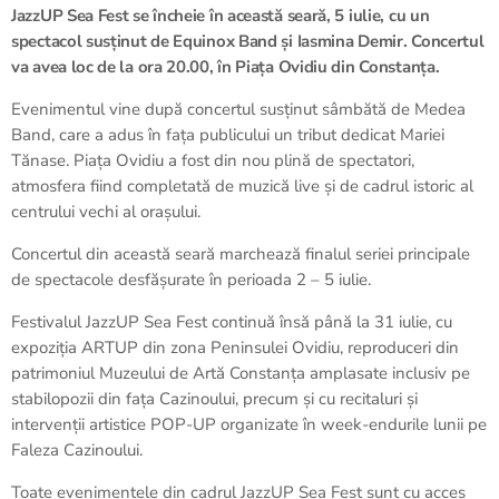
JazzUP Sea Fest se încheie în această seară, 5 iulie, cu un
spectacol susținut de Equinox Band și Iasmina Demir. Concertul
va avea loc de la ora 20.00, în Piața Ovidiu din Constanța.
Evenimentul vine după concertul susținut sâmbătă de Medea
Band, care a adus în fața publicului un tribut dedicat Mariei
Tănase. Piața Ovidiu a fost din nou plină de spectatori,
atmosfera fiind completată de muzică live și de cadrul istoric al
centrului vechi al orașului.
Concertul din această seară marchează finalul seriei principale
de spectacole desfășurate în perioada 2 – 5 iulie.
Festivalul JazzUP Sea Fest continuă însă până la 31 iulie, cu
expoziția ARTUP din zona Peninsulei Ovidiu, reproduceri din
patrimoniul Muzeului de Artă Constanța amplasate inclusiv pe
stabilopozii din fața Cazinoului, precum și cu recitaluri și
intervenții artistice POP-UP organizate în week-endurile lunii pe
Faleza Cazinoului.
Toate evenimentele din cadrul JazzUP Sea Fest sunt cu acces