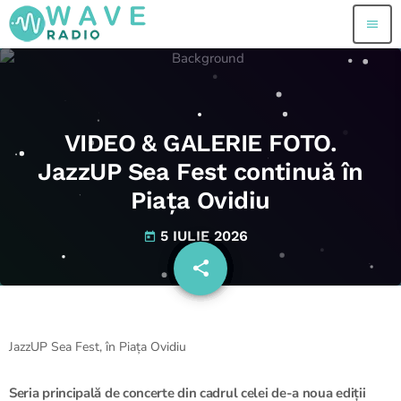
menu
VIDEO & GALERIE FOTO.
JazzUP Sea Fest continuă în
Piața Ovidiu
5 IULIE 2026
today
share
email
JazzUP Sea Fest, în Piața Ovidiu
Seria principală de concerte din cadrul celei de-a noua ediții