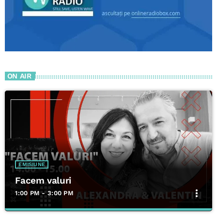
ON AIR
EMISIUNE
Facem valuri
more_vert
1:00 PM - 3:00 PM