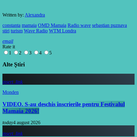
Written by:
Alexandra
constanta
mamaia
OMD Mamaia
Radio wave
sebastian puznava
stiri
turism
Wave Radio
WTM Londra
email
Rate it
1
2
3
4
5
Alte Ştiri
insert_link
Monden
VIDEO. S-au deschis înscrierile pentru Festivalul
Mamaia 2026!
today
4 august 2026
insert_link