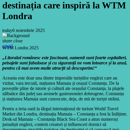
destinația care inspiră la WTM
Londra
today
6 noiembrie 2025
share
close
email
WTM Londra 2025
„
Litoralul românesc este fascinant, oamenii sunt foarte ospitalieri,
peisajele sunt fabuloase și cu siguranță ne vom întoarce și la anul,
pentru că mai avem multe atracții să descoperim!
“
Aceasta este doar una dintre impresiile turiștilor englezi care au
vizitat, vara trecută, stațiunea Mamaia și orașul Constanța. De la
poveștile pline de istorie și cultură ale orașului Constanța, la plajele
sălbatice din județ sau aromele gastronomiei dobrogene, Constanța
și stațiunea Mamaia sunt cunoscute, deja, de mii de turiști străini.
Pentru a treia oară la târgul internațional de turism World Travel
Market din Londra, destinația Mamaia – Constanța a fost la înălțime.
Desk-ul Mamaia – Constanța Black Sea Coast a atras numeroși
jurnaliști englezi, content creatori și influenceri dornici să
documenteze atracțiile turistice ale destinației și să cunoască mai