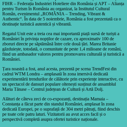
FIHR – Federația Industriei Hoteliere din România și APT – Alianța
pentru Turism în România au organizat, la Institutul Cultural
Român, evenimentul „ROMÂNIA – Trending, Vibrant &
Authentic“. În data de 5 noiembrie, România a fost prezentată ca o
destinație turistică autentică și vibrantă.
Regatul Unit este a treia cea mai importantă piață sursă de turiști a
României în privința nopților de cazare, cu aproximativ 100 de
zboruri directe pe săptămână între cele două țări. Marea Britanie
găzduiește, totodată, o comunitate de peste 1,4 milioane de români,
fiind un ambasador valoros pentru promovarea culturală și turistică a
României.
Țara noastră a fost, anul acesta, prezentă pe scena TrendFest din
cadrul WTM Londra – amplasată în zona imersivă dedicată
experimentării trendurilor de călătorie prin experiențe interactive, cu
un spectacol de dansuri populare oltenești susținut de ansamblul
Maria Tănase – Centrul județean de Cultură și Artă Dolj.
Alături de câteva zeci de co-expozanți, destinația Mamaia –
Constanța a făcut parte din standul României, amplasat în zona
dedicată Europei, pe o suprafață de 304 metri pătrați, fiind deschis
pe toate cele patru laturi. Vizitatorii au avut acces facil și o
perspectivă completă asupra ofertei turistice naționale.