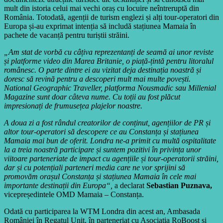
mult din istoria celui mai vechi oraș cu locuire neîntreruptă din
România. Totodată, agenții de turism englezi și alți tour-operatori din
Europa și-au exprimat intenția să includă stațiunea Mamaia în
pachete de vacanță pentru turiștii străini.
„
Am stat de vorbă cu câțiva reprezentanți de seamă ai unor reviste
și platforme video din Marea Britanie, o piață-țintă pentru litoralul
românesc. O parte dintre ei au vizitat deja destinația noastră și
doresc să revină pentru a descoperi mult mai multe povești.
National Geographic Traveller, platforma Nousmadic sau Millenial
Magazine sunt doar câteva nume. Cu toții au fost plăcut
impresionați de frumusețea plajelor noastre.
A doua zi a fost rândul creatorilor de conținut, agențiilor de PR și
altor tour-operatori să descopere ce au Constanța și stațiunea
Mamaia mai bun de oferit. Londra ne-a primit cu multă ospitalitate
la a treia noastră participare și suntem pozitivi în privința unor
viitoare parteneriate de impact cu agențiile și tour-operatorii străini,
dar și cu potențiali parteneri media care ne vor sprijini să
promovăm orașul Constanța și stațiunea Mamaia în cele mai
importante destinații din Europa
“
,
a declarat
Sebastian Puznava,
vicepreședintele OMD Mamaia – Constanța.
Odată cu participarea la WTM Londra din acest an, Ambasada
României în Regatul Unit, în parteneriat cu Asociația RoBoost și