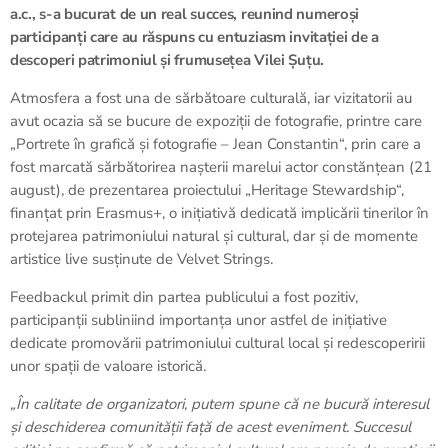
a.c., s-a bucurat de un real succes, reunind numeroși
participanți care au răspuns cu entuziasm invitației de a
descoperi patrimoniul și frumusețea Vilei Șuțu.
Atmosfera a fost una de sărbătoare culturală, iar vizitatorii au
avut ocazia să se bucure de expoziții de fotografie, printre care
„Portrete în grafică și fotografie – Jean Constantin“, prin care a
fost marcată sărbătorirea nașterii marelui actor constănțean (21
august), de prezentarea proiectului „Heritage Stewardship“,
finanțat prin Erasmus+, o inițiativă dedicată implicării tinerilor în
protejarea patrimoniului natural și cultural, dar și de momente
artistice live susținute de Velvet Strings.
Feedbackul primit din partea publicului a fost pozitiv,
participanții subliniind importanța unor astfel de inițiative
dedicate promovării patrimoniului cultural local și redescoperirii
unor spații de valoare istorică.
„În calitate de organizatori, putem spune că ne bucură interesul
și deschiderea comunității față de acest eveniment. Succesul