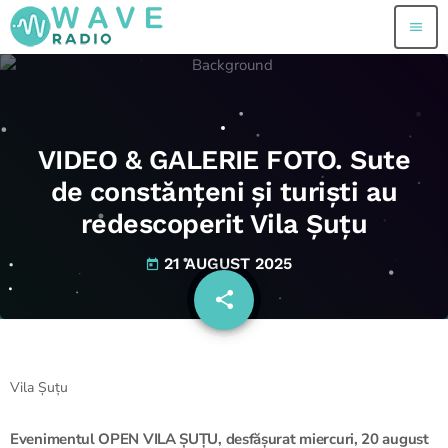
menu
VIDEO & GALERIE FOTO. Sute
de constănțeni și turiști au
redescoperit Vila Șuțu
21 AUGUST 2025
today
share
email
Vila Șuțu
Evenimentul OPEN VILA ȘUȚU, desfășurat miercuri, 20 august