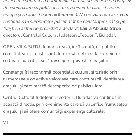
ediției ne confirmă că patrimoniul cultural are nevoie de punți vii
de comunicare cu publicul și de evenimente care să creeze
emoție și să aducă oamenii împreună. Nu ne vom opri aici, vom
continua să-i surprindem plăcut atât pe constănțeni, cât și pe
turiști cu astfel de proiecte“,
a declarat
Laura Abibula Stroe,
directorul Centrului Cultural Județean „Teodor T. Burada“.
OPEN VILA ȘUȚU demonstrează, încă o dată, că publicul
constănțean și turiștii sunt dornici să participe la experiențe
culturale autentice și să descopere poveștile orașului.
Constanța își reconfirmă potențialul cultural și turistic prin
numeroasele obiective valoroase care conturează identitatea
orașului și care merită descoperite de publicul larg.
Centrul Cultural Județean „Teodor T. Burada“ va continua în
această direcție, prin evenimente care să valorifice frumusețea
orașului și să ofere comunității experiențe culturale.
V.I.