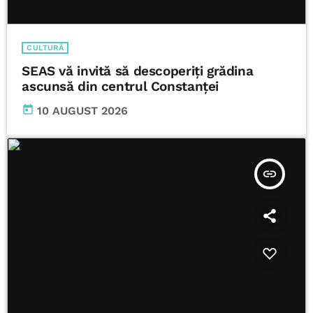
CULTURĂ
SEAS vă invită să descoperiți grădina
ascunsă din centrul Constanței
today
10 AUGUST 2026
insert_link