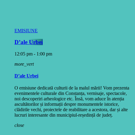
EMISIUNE
D’ale Urbei
12:05 pm - 1:00 pm
more_vert
D’ale Urbei
O emisiune dedicată culturii de la malul mării! Vom prezenta
evenimentele culturale din Constanța, vernisaje, spectacole,
noi descoperiri arheologice etc. Însă, vom aduce în atenția
ascultătorilor și informații despre monumentele istorice,
clădirile vechi, proiectele de reabilitare a acestora, dar și alte
lucruri interesante din municipiul-reședință de județ.
close