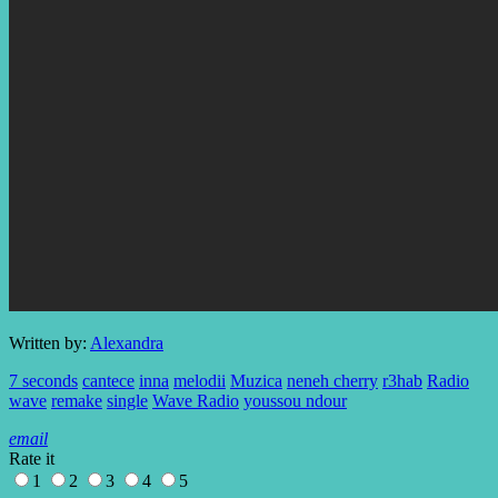
Written by:
Alexandra
7 seconds
cantece
inna
melodii
Muzica
neneh cherry
r3hab
Radio
wave
remake
single
Wave Radio
youssou ndour
email
Rate it
1
2
3
4
5