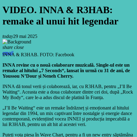
VIDEO. INNA & R3HAB:
remake al unui hit legendar
today
29 mai 2025
share
close
email
INNA & R3HAB. FOTO: Facebook
INNA revine cu o nouă colaborare muzicală. Single-ul este un
remake al hitului „7 Seconds“, lansat în urmă cu 31 de ani, de
Youssou N’Dour și Neneh Cherry.
INNA dă tonul verii și colaborează, iar, cu R3HAB, pentru „I’ll Be
Waiting“. Aceasta este a doua colaborare dintre cei doi, după „Rock
My Body“, care le-a adus discul de platină în Franța.
„I’ll Be Waiting“ este un remake îndrăzneț și emoționant al hitului
legendar din 1994, un mix captivant între nostalgie și energie dance
contemporană, evidențiind vocea INNEI și producția impecabilă a
lui R3HAB, pentru un alt hit al acestei veri.
Puteți vota piesa în Wave Chart, pentru a fi un new entry săptămâna