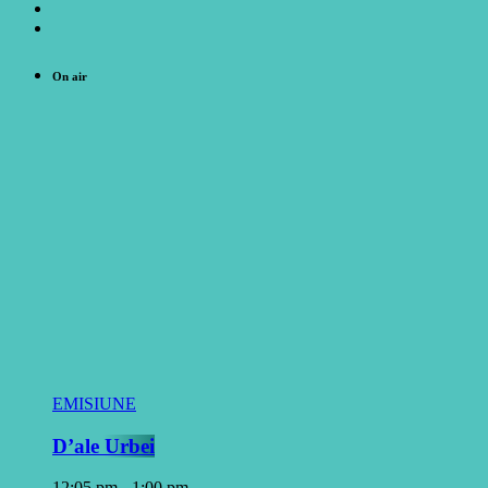
On air
EMISIUNE
D’ale Urbei
12:05 pm - 1:00 pm