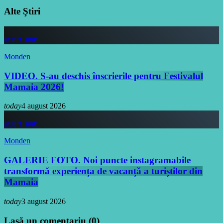
Alte Ştiri
insert_link
Monden
VIDEO. S-au deschis înscrierile pentru Festivalul
Mamaia 2026!
today
4 august 2026
insert_link
Monden
GALERIE FOTO. Noi puncte instagramabile
transformă experiența de vacanță a turiștilor din
Mamaia
today
3 august 2026
Lasă un comentariu (0)