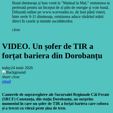
Bună dimineața și bun venit la "Matinal la Mal," emisiunea ta
preferată pentru un început de zi plin de energie și voie bună.
Difuzată online pe www.waveradio.ro, de luni până vineri,
între orele 9-11 dimineața, emisiunea aduce răsăritul mării
direct în casele și inimile ascultătorilor.
close
VIDEO. Un șofer de TIR a
forțat bariera din Dorobanțu
today
24 iunie 2026
share
close
email
Camerele de supraveghere ale Sucursalei Regionale Căi Ferate
(SRCF) Constanța, din stația Dorobanțu, au surprins
momentul în care un şofer de TIR a forțat bariera care cobora
și a trecut cu viteză peste șina de tren.