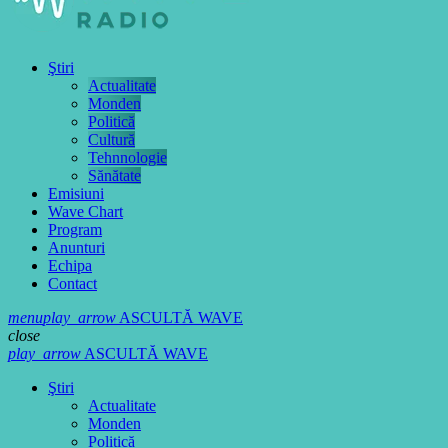
Ştiri
Actualitate
Monden
Politică
Cultură
Tehnnologie
Sănătate
Emisiuni
Wave Chart
Program
Anunturi
Echipa
Contact
menu
play_arrow
ASCULTĂ WAVE
close
play_arrow
ASCULTĂ WAVE
Ştiri
Actualitate
Monden
Politică