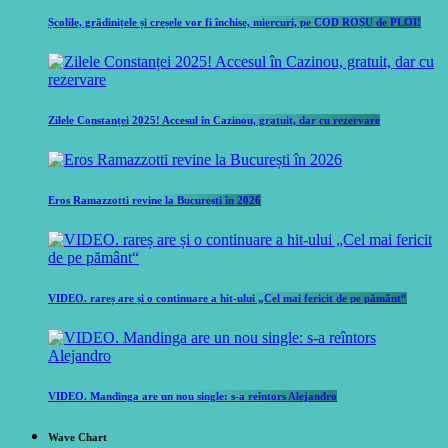
Școlile, grădinițele și creșele vor fi închise, miercuri, pe COD ROȘU de PLOI!
Zilele Constanței 2025! Accesul în Cazinou, gratuit, dar cu rezervare
Eros Ramazzotti revine la București în 2026
VIDEO. rareș are și o continuare a hit-ului „Cel mai fericit de pe pământ“
VIDEO. Mandinga are un nou single: s-a reîntors Alejandro
Wave Chart