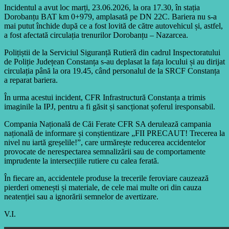
Incidentul a avut loc marți, 23.06.2026, la ora 17.30, în stația
Dorobanțu BAT km 0+979, amplasată pe DN 22C. Bariera nu s-a
mai putut închide după ce a fost lovită de către autovehicul și, astfel,
a fost afectată circulația trenurilor Dorobanțu – Nazarcea.
Polițiștii de la Serviciul Siguranță Rutieră din cadrul Inspectoratului
de Poliție Județean Constanța s-au deplasat la fața locului și au dirijat
circulația până la ora 19.45, când personalul de la SRCF Constanța
a reparat bariera.
În urma acestui incident, CFR Infrastructură Constanța a trimis
imaginile la IPJ, pentru a fi găsit și sancționat șoferul iresponsabil.
Compania Națională de Căi Ferate CFR SA derulează campania
națională de informare și conștientizare „FII PRECAUT! Trecerea la
nivel nu iartă greșelile!”, care urmărește reducerea accidentelor
provocate de nerespectarea semnalizării sau de comportamente
imprudente la intersecțiile rutiere cu calea ferată.
În fiecare an, accidentele produse la trecerile feroviare cauzează
pierderi omenești și materiale, de cele mai multe ori din cauza
neatenției sau a ignorării semnelor de avertizare.
V.I.