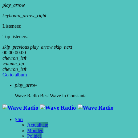
play_arrow
keyboard_arrow_right
Listeners:
Top listeners:
skip_previous
play_arrow
skip_next
00:00
00:00
chevron_left
volume_up
chevron_left
Go to album
play_arrow
Wave Radio
Best Wave in Constanta
Ştiri
Actualitate
Monden
Politică