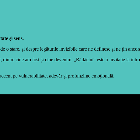
ate și sens.
 o stare, și despre legăturile invizibile care ne definesc și ne țin ancor
 dintre cine am fost și cine devenim. „Rădăcini“ este o invitație la intro
 accent pe vulnerabilitate, adevăr și profunzime emoțională.