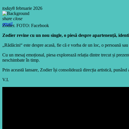
today
8 februarie 2026
share
close
email
Zodier. FOTO: Facebook
Zodier revine cu un nou single, o piesă despre apartenență, identit
„Rădăcini“ este despre acasă, fie că e vorba de un loc, o persoană sau de
Cu un mesaj emoțional, piesa explorează relația dintre trecut și prezent,
neschimbate în timp.
Prin această lansare, Zodier își consolidează direcția artistică, punând
V.I.