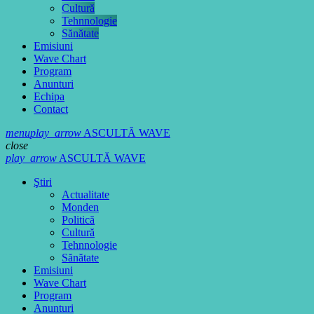
Cultură
Tehnnologie
Sănătate
Emisiuni
Wave Chart
Program
Anunturi
Echipa
Contact
menu
play_arrow
ASCULTĂ WAVE
close
play_arrow
ASCULTĂ WAVE
Ştiri
Actualitate
Monden
Politică
Cultură
Tehnnologie
Sănătate
Emisiuni
Wave Chart
Program
Anunturi