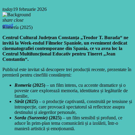
today
19 februarie 2026
share
close
email
Romería (2025)
Centrul Cultural Județean Constanța „Teodor T. Burada“ ne
invită la Week-endul Filmelor Spaniole, un eveniment dedicat
cinematografiei contemporane din Spania, ce va avea loc la
Centrul Multifuncțional Educativ pentru Tineret „Jean
Constantin“.
Publicul este invitat să descopere trei producții recente, prezentate în
premieră pentru cinefilii constănțeni:
Romería
(2025)
– un film intens, cu accente dramatice și o
poveste care explorează memoria, identitatea și legăturile de
familie,
Sirât
(2025)
– o producție captivantă, construită pe tensiune și
introspecție, care provoacă spectatorul să reflecteze asupra
destinului și alegerilor personale,
Sorda (Surzenie)
(2025)
– un film sensibil și profund, ce
aduce în prim-plan tema comunicării și a izolării, într-o
manieră artistică și emoționantă.