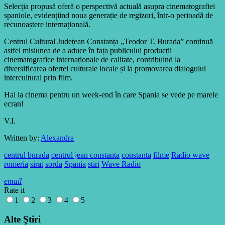
Selecția propusă oferă o perspectivă actuală asupra cinematografiei
spaniole, evidențiind noua generație de regizori, într-o perioadă de
recunoaștere internațională.
Centrul Cultural Județean Constanța „Teodor T. Burada” continuă
astfel misiunea de a aduce în fața publicului producții
cinematografice internaționale de calitate, contribuind la
diversificarea ofertei culturale locale și la promovarea dialogului
intercultural prin film.
Hai la cinema pentru un week-end în care Spania se vede pe marele
ecran!
V.I.
Written by:
Alexandra
centrul burada
centrul jean constanta
constanta
filme
Radio wave
romeria
sirat
sorda
Spania
stiri
Wave Radio
email
Rate it
1
2
3
4
5
Alte Ştiri