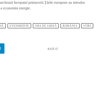
archează începutul primaverii.Ţările europene au introdus
u a economisi energie.
NĂ
EVENIMENTE
ORA DE IARNĂ
ROMÂNIA
STIRI
RATE IT
k
insert_link