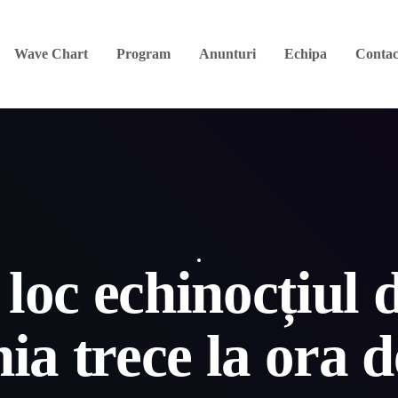
Wave Chart
Program
Anunturi
Echipa
Contac
 loc echinocțiul
a trece la ora d