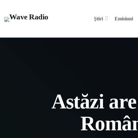
Ştiri
Emisiuni
Astăzi are
Români