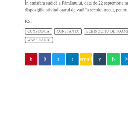
În emisfera sudică a Pământului, data de 22 septembrie m
dispoziţiile privind orarul de vară în secolul trecut, pentr
P.S.
CONSTANTA
CONSTANȚA
ECHINOCȚIU DE TOAM
WAVE RADIO
email
ALTE ŞTIRI
insert_lin