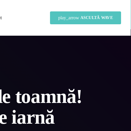
play_arrow
t
ASCULTĂ WAVE
 de toamnă!
e iarnă