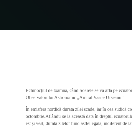
Echinocţiul de toamnă, când Soarele se va afla pe ecuatorul
Observatorului Astronomic „Amiral Vasile Urseanu”.
În emisfera nordică durata zilei scade, iar în cea sudică c
octombrie.Aflându-se la această data în dreptul ecuatorulu
est şi vest, durata zilelor fiind astfel egală, indiferent de l