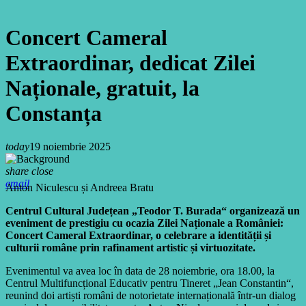
Concert Cameral
Extraordinar, dedicat Zilei
Naționale, gratuit, la
Constanța
today
19 noiembrie 2025
share
close
email
Anton Niculescu și Andreea Bratu
Centrul Cultural Județean „Teodor T. Burada“
organizează un
eveniment de prestigiu cu ocazia Zilei Naționale a României:
Concert Cameral Extraordinar, o celebrare a identității și
culturii române prin rafinament artistic și virtuozitate.
Evenimentul va avea loc în data de 28 noiembrie, ora 18.00, la
Centrul Multifuncțional Educativ pentru Tineret „Jean Constantin“,
reunind doi artiști români de notorietate internațională într-un dialog