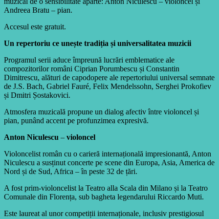
muzical de o sensibilitate aparte: Anton Niculescu – violoncel și
Andreea Bratu – pian.
Accesul este gratuit.
Un repertoriu ce unește tradiția și universalitatea muzicii
Programul serii aduce împreună lucrări emblematice ale
compozitorilor români Ciprian Porumbescu și Constantin
Dimitrescu, alături de capodopere ale repertoriului universal semnate
de J.S. Bach, Gabriel Fauré, Felix Mendelssohn, Serghei Prokofiev
și Dmitri Șostakovici.
Atmosfera muzicală propune un dialog afectiv între violoncel și
pian, punând accent pe profunzimea expresivă.
Anton Niculescu
–
violoncel
Violoncelist român cu o carieră internațională impresionantă, Anton
Niculescu a susținut concerte pe scene din Europa, Asia, America de
Nord și de Sud, Africa – în peste 32 de țări.
A fost prim-violoncelist la Teatro alla Scala din Milano și la Teatro
Comunale din Florența, sub bagheta legendarului Riccardo Muti.
Este laureat al unor competiții internaționale, inclusiv prestigiosul