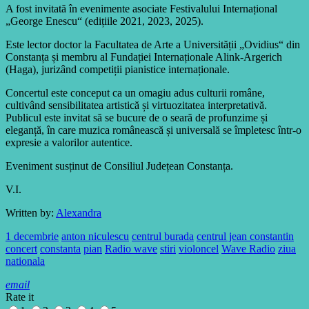
A fost invitată în evenimente asociate Festivalului Internațional
„George Enescu“ (edițiile 2021, 2023, 2025).
Este lector doctor la Facultatea de Arte a Universității „Ovidius“ din
Constanța și membru al Fundației Internaționale Alink-Argerich
(Haga), jurizând competiții pianistice internaționale.
Concertul este conceput ca un omagiu adus culturii române,
cultivând sensibilitatea artistică și virtuozitatea interpretativă.
Publicul este invitat să se bucure de o seară de profunzime și
eleganță, în care muzica românească și universală se împletesc într-o
expresie a valorilor autentice.
Eveniment susținut de Consiliul Județean Constanța.
V.I.
Written by:
Alexandra
1 decembrie
anton niculescu
centrul burada
centrul jean constantin
concert
constanta
pian
Radio wave
stiri
violoncel
Wave Radio
ziua
nationala
email
Rate it