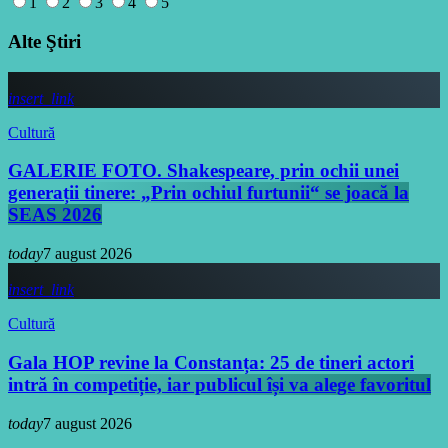
1
2
3
4
5
Alte Ştiri
insert_link
Cultură
GALERIE FOTO. Shakespeare, prin ochii unei
generații tinere: „Prin ochiul furtunii“ se joacă la
SEAS 2026
today
7 august 2026
insert_link
Cultură
Gala HOP revine la Constanța: 25 de tineri actori
intră în competiție, iar publicul își va alege favoritul
today
7 august 2026