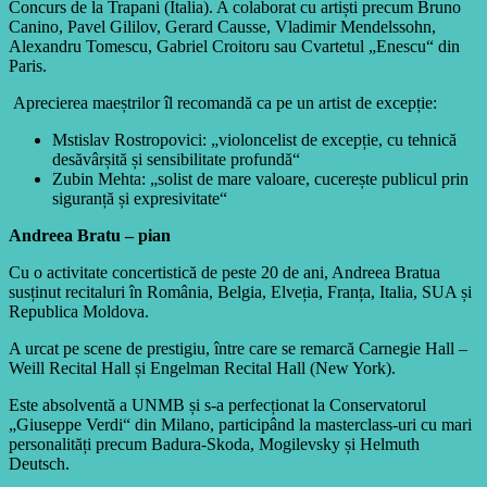
Concurs de la Trapani (Italia). A colaborat cu artiști precum Bruno
Canino, Pavel Gililov, Gerard Causse, Vladimir Mendelssohn,
Alexandru Tomescu, Gabriel Croitoru sau Cvartetul „Enescu“ din
Paris.
Aprecierea maeștrilor îl recomandă ca pe un artist de excepție:
Mstislav Rostropovici: „violoncelist de excepție, cu tehnică
desăvârșită și sensibilitate profundă“
Zubin Mehta: „solist de mare valoare, cucerește publicul prin
siguranță și expresivitate“
Andreea Bratu
– pian
Cu o activitate concertistică de peste 20 de ani, Andreea Bratua
susținut recitaluri în România, Belgia, Elveția, Franța, Italia, SUA și
Republica Moldova.
A urcat pe scene de prestigiu, între care se remarcă Carnegie Hall –
Weill Recital Hall și Engelman Recital Hall (New York).
Este absolventă a UNMB și s-a perfecționat la Conservatorul
„Giuseppe Verdi“ din Milano, participând la masterclass-uri cu mari
personalități precum Badura-Skoda, Mogilevsky și Helmuth
Deutsch.