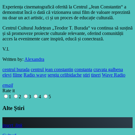
Experiența cinematografică oferită la Centrul „Jean Constantin“ a
demonstrat încă o dată că vizionarea unui film de valoare reprezintă
nu doar un act artistic, ci și un proces de educație culturală.
Centrul Cultural Județean „Teodor T. Burada“ va continua să susțină
și să promoveze proiecte culturale relevante, oferind comunității
acces la evenimente care inspiră, educă și conectează.
V.I.
Written by:
Alexandra
centrul burada
centrul jean constantin
constanta
cravata galbena
elevi
filme
Radio wave
sergiu celibidache
stiri
tineri
Wave Radio
email
Rate it
1
2
3
4
5
Alte Ştiri
insert_link