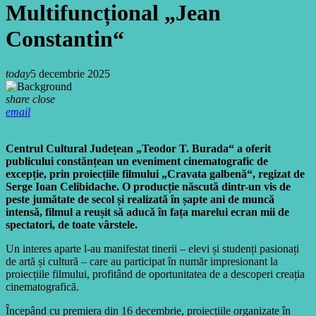
Multifuncțional „Jean
Constantin“
today
5 decembrie 2025
share
close
email
Centrul Cultural Județean „Teodor T. Burada“
a oferit
publicului constănțean un eveniment cinematografic de
excepție, prin proiecțiile filmului „Cravata galbenă“, regizat de
Serge Ioan Celibidache. O producție născută dintr-un vis de
peste jumătate de secol și realizată în șapte ani de muncă
intensă, filmul a reușit să aducă în fața marelui ecran mii de
spectatori, de toate vârstele.
Un interes aparte l-au manifestat tinerii – elevi și studenți pasionați
de artă și cultură – care au participat în număr impresionant la
proiecțiile filmului, profitând de oportunitatea de a descoperi creația
cinematografică.
Începând cu premiera din 16 decembrie, proiecțiile organizate în