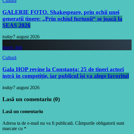
Cultură
GALERIE FOTO. Shakespeare, prin ochii unei
generații tinere: „Prin ochiul furtunii“ se joacă la
SEAS 2026
today
7 august 2026
insert_link
Cultură
Gala HOP revine la Constanța: 25 de tineri actori
intră în competiție, iar publicul își va alege favoritul
today
7 august 2026
Lasă un comentariu (0)
Lasă un comentariu
Adresa ta de e-mail nu va fi publicată. Câmpurile obligatorii sunt
marcate cu *