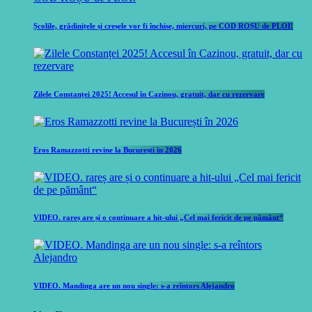
Școlile, grădinițele și creșele vor fi închise, miercuri, pe COD ROȘU de PLOI!
Zilele Constanței 2025! Accesul în Cazinou, gratuit, dar cu rezervare
Eros Ramazzotti revine la București în 2026
VIDEO. rareș are și o continuare a hit-ului „Cel mai fericit de pe pământ“
VIDEO. Mandinga are un nou single: s-a reîntors Alejandro