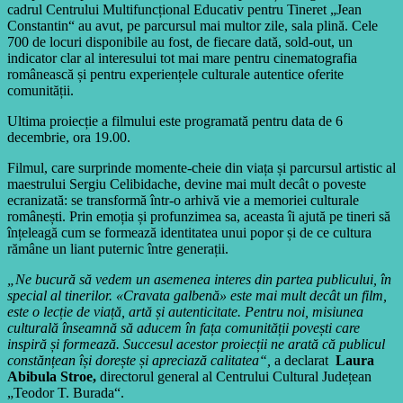
cadrul Centrului Multifuncțional Educativ pentru Tineret „Jean
Constantin“ au avut, pe parcursul mai multor zile, sala plină. Cele
700 de locuri disponibile au fost, de fiecare dată, sold-out, un
indicator clar al interesului tot mai mare pentru cinematografia
românească și pentru experiențele culturale autentice oferite
comunității.
Ultima proiecție a filmului este programată pentru data de 6
decembrie, ora 19.00.
Filmul, care surprinde momente-cheie din viața și parcursul artistic al
maestrului Sergiu Celibidache, devine mai mult decât o poveste
ecranizată: se transformă într-o arhivă vie a memoriei culturale
românești. Prin emoția și profunzimea sa, aceasta îi ajută pe tineri să
înțeleagă cum se formează identitatea unui popor și de ce cultura
rămâne un liant puternic între generații.
„Ne bucură să vedem un asemenea interes din partea publicului, în
special al tinerilor. «Cravata galbenă» este mai mult decât un film,
este o lecție de viață, artă și autenticitate. Pentru noi, misiunea
culturală înseamnă să aducem în fața comunității povești care
inspiră și formează. Succesul acestor proiecții ne arată că publicul
constănțean își dorește și apreciază calitatea“,
a declarat
Laura
Abibula Stroe,
directorul general al Centrului Cultural Județean
„Teodor T. Burada“.