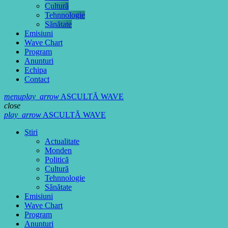
Cultură
Tehnnologie
Sănătate
Emisiuni
Wave Chart
Program
Anunturi
Echipa
Contact
menu
play_arrow
ASCULTĂ WAVE
close
play_arrow
ASCULTĂ WAVE
Ştiri
Actualitate
Monden
Politică
Cultură
Tehnnologie
Sănătate
Emisiuni
Wave Chart
Program
Anunturi