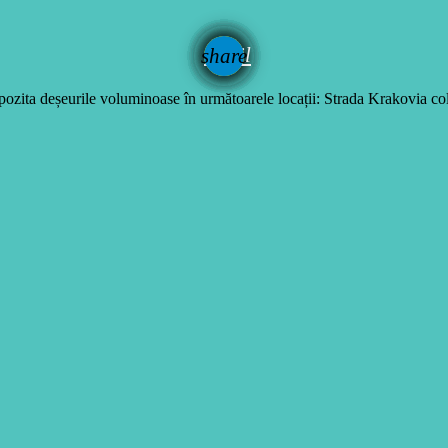
email
share
ozita deșeurile voluminoase în următoarele locații: Strada Krakovia co