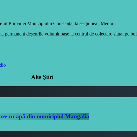
ite-ul Primăriei Municipiului Constanța, la secțiunea „Mediu”.
ita permanent deșeurile voluminoase la centrul de colectare situat pe b
dio
Alte Ştiri
are cu apă din municipiul Mangalia