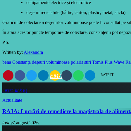
• echipamente electrice și electronice
• deșeuri reciclabile (hârtie, carton, plastic, metal, sticlă)
Graficul de colectare a deșeurilor voluminoase poate fi consultat pe s
În afara acestor puncte temporare de colectare, constănțenii pot depoz
P.S.
Written by:
Alexandra
bena
Constanța
deșeuri voluminoase
polaris
stiri
Tomis Plus
Wave Ra
EMAIL
RATE IT
insert_link
Actualitate
RAJA: Lucrări de remediere la magistrala de aliment
today
7 august 2026