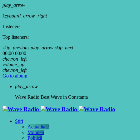
play_arrow
keyboard_arrow_right
Listeners:
Top listeners:
skip_previous
play_arrow
skip_next
00:00
00:00
chevron_left
volume_up
chevron_left
Go to album
play_arrow
Wave Radio
Best Wave in Constanta
Ştiri
Actualitate
Monden
Politică