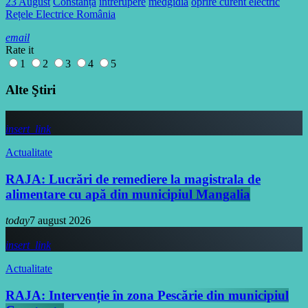
23 August
Constanța
intrerupere
medgidia
oprire curent electric
Rețele Electrice România
email
Rate it
1
2
3
4
5
Alte Ştiri
insert_link
Actualitate
RAJA: Lucrări de remediere la magistrala de
alimentare cu apă din municipiul Mangalia
today
7 august 2026
insert_link
Actualitate
RAJA: Intervenție în zona Pescărie din municipiul