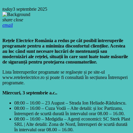
today
3 septembrie 2025
share
close
email
Rețele Electrice România a redus pe cât posibil întreruperile
programate pentru a minimiza disconfortul clienților. Acestea
au loc când sunt necesare lucrări de mentenanță sau
modernizări ale rețelei, situații în care sunt luate toate măsurile
de siguranță pentru protejarea consumatorilor.
Lista întreruperilor programate se regăsește și pe site-ul
www.reteleelectrice.ro și poate fi consultată în secțiunea Întreruperi
programate.
Miercuri, 3 septembrie a.c..
08:00 – 16:00 – 23 August – Strada Ion Heliade-Rădulescu.
08:00 – 16:00 – Cuza Vodă – Alte detalii: și loc Partizanu,
întreruperi de scurtă durată în intervalul orar 08.00 – 16.00.
08:00 – 16:00 – Medgidia – Agenți economici: SC Sterk Plast
SRL | Alte detalii: Zona de Nord, întreruperi de scurtă durată
în intervalul orar 08.00 – 16.00.