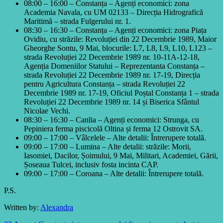
08:00 – 16:00 – Constanța – Agenți economici: zona
Academia Navala, cu UM 02133 – Direcția Hidrografică
Maritimă – strada Fulgerului nr. 1.
08:30 – 16:30 – Constanța – Agenți economici: zona Piața
Ovidiu, cu străzile: Revoluției din 22 Decembrie 1989, Maior
Gheorghe Sontu, 9 Mai, blocurile: L7, L8, L9, L10, L123 –
strada Revoluției 22 Decembrie 1989 nr. 10-11A-12-18,
Agenția Domeniilor Statului – Reprezentanta Constanța –
strada Revoluției 22 Decembrie 1989 nr. 17-19, Direcția
pentru Agricultura Constanța – strada Revoluției 22
Decembrie 1989 nr. 17-19, Oficiul Poștal Constanța 1 – strada
Revoluției 22 Decembrie 1989 nr. 14 și Biserica Sfântul
Nicolae Vechi.
08:30 – 16:30 – Canlia – Agenți economici: Strunga, cu
Pepiniera ferma piscicolă Oltina și ferma 12 Ostrovit SA.
09:00 – 17:00 – Vâlcelele – Alte detalii: Întrerupere totală.
09:00 – 17:00 – Lumina – Alte detalii: străzile: Morii,
Iasomiei, Dacilor, Șoimului, 9 Mai, Militari, Academiei, Gării,
Șoseaua Tulcei, inclusiv fosta incinta CAP.
09:00 – 17:00 – Coroana – Alte detalii: Întrerupere totală.
P.S.
Written by:
Alexandra