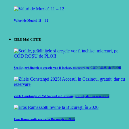
Valuri de Muzică 11 – 12
CELE MAI CITITE
Școlile, grădinițele și creșele vor fi închise, miercuri, pe COD ROȘU de PLOI!
Zilele Constanței 2025! Accesul în Cazinou, gratuit, dar cu rezervare
Eros Ramazzotti revine la București în 2026