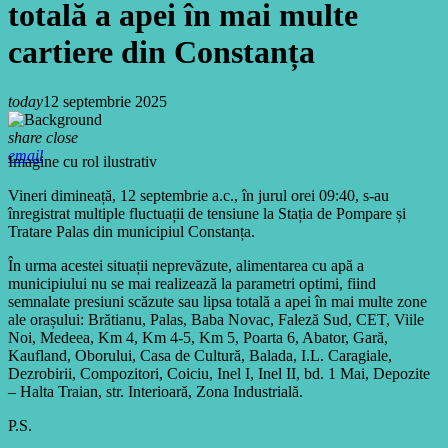
totală a apei în mai multe
cartiere din Constanța
today
12 septembrie 2025
share
close
email
Imagine cu rol ilustrativ
Vineri dimineață, 12 septembrie a.c., în jurul orei 09:40, s-au
înregistrat multiple fluctuații de tensiune la Stația de Pompare și
Tratare Palas din municipiul Constanța.
În urma acestei situații neprevăzute, alimentarea cu apă a
municipiului nu se mai realizează la parametri optimi, fiind
semnalate presiuni scăzute sau lipsa totală a apei în mai multe zone
ale orașului: Brătianu, Palas, Baba Novac, Faleză Sud, CET, Viile
Noi, Medeea, Km 4, Km 4-5, Km 5, Poarta 6, Abator, Gară,
Kaufland, Oborului, Casa de Cultură, Balada, I.L. Caragiale,
Dezrobirii, Compozitori, Coiciu, Inel I, Inel II, bd. 1 Mai, Depozite
– Halta Traian, str. Interioară, Zona Industrială.
P.S.