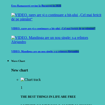
Eros Ramazzotti revine la București în 2026
VIDEO. rareș are și o continuare a hit-ului „Cel mai fericit de pe pământ“
VIDEO. Mandinga are un nou single: s-a reîntors Alejandro
Wave Chart
New chart
1
THE BEST THINGS IN LIFE ARE FREE