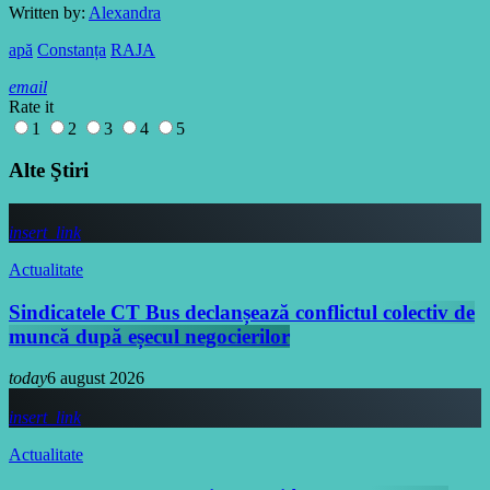
Written by:
Alexandra
apă
Constanța
RAJA
email
Rate it
1
2
3
4
5
Alte Ştiri
insert_link
Actualitate
Sindicatele CT Bus declanșează conflictul colectiv de
muncă după eșecul negocierilor
today
6 august 2026
insert_link
Actualitate