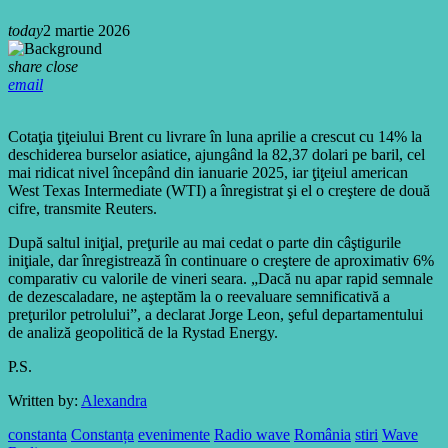
today
2 martie 2026
share
close
email
Cotaţia ţiţeiului Brent cu livrare în luna aprilie a crescut cu 14% la
deschiderea burselor asiatice, ajungând la 82,37 dolari pe baril, cel
mai ridicat nivel începând din ianuarie 2025, iar ţiţeiul american
West Texas Intermediate (WTI) a înregistrat şi el o creştere de două
cifre, transmite Reuters.
După saltul iniţial, preţurile au mai cedat o parte din câştigurile
iniţiale, dar înregistrează în continuare o creştere de aproximativ 6%
comparativ cu valorile de vineri seara. „Dacă nu apar rapid semnale
de dezescaladare, ne aşteptăm la o reevaluare semnificativă a
preţurilor petrolului”, a declarat Jorge Leon, şeful departamentului
de analiză geopolitică de la Rystad Energy.
P.S.
Written by:
Alexandra
constanta
Constanța
evenimente
Radio wave
România
stiri
Wave