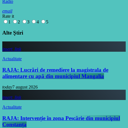
Radio
email
Rate it
1
2
3
4
5
Alte Ştiri
insert_link
Actualitate
RAJA: Lucrări de remediere la magistrala de
alimentare cu apă din municipiul Mangalia
today
7 august 2026
insert_link
Actualitate
RAJA: Intervenție în zona Pescărie din municipiul
Constanța