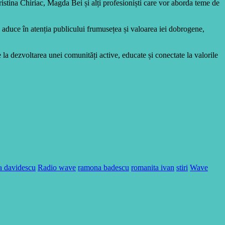
tina Chiriac, Magda Bei și alți profesioniști care vor aborda teme de
aduce în atenția publicului frumusețea și valoarea iei dobrogene,
la dezvoltarea unei comunități active, educate și conectate la valorile
a davidescu
Radio wave
ramona badescu
romanita ivan
stiri
Wave