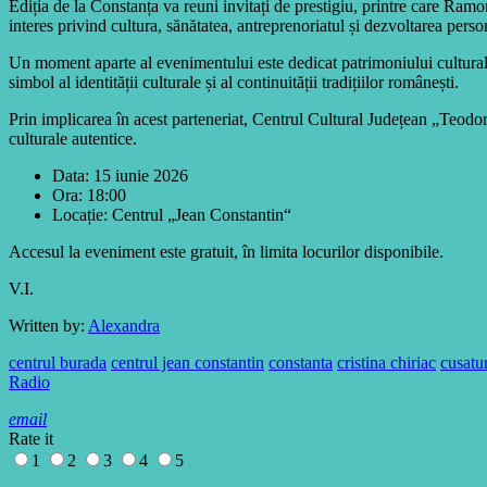
Ediția de la Constanța va reuni invitați de prestigiu, printre care R
interes privind cultura, sănătatea, antreprenoriatul și dezvoltarea perso
Un moment aparte al evenimentului este dedicat patrimoniului cultural
simbol al identității culturale și al continuității tradițiilor românești.
Prin implicarea în acest parteneriat, Centrul Cultural Județean „Teodor
culturale autentice.
Data: 15 iunie 2026
Ora: 18:00
Locație: Centrul „Jean Constantin“
Accesul la eveniment este gratuit, în limita locurilor disponibile.
V.I.
Written by:
Alexandra
centrul burada
centrul jean constantin
constanta
cristina chiriac
cusatu
Radio
email
Rate it
1
2
3
4
5