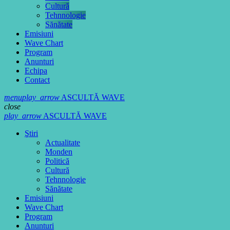
Cultură
Tehnnologie
Sănătate
Emisiuni
Wave Chart
Program
Anunturi
Echipa
Contact
menu
play_arrow
ASCULTĂ WAVE
close
play_arrow
ASCULTĂ WAVE
Ştiri
Actualitate
Monden
Politică
Cultură
Tehnnologie
Sănătate
Emisiuni
Wave Chart
Program
Anunturi