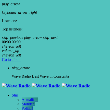
play_arrow
keyboard_arrow_right
Listeners:
Top listeners:
skip_previous
play_arrow
skip_next
00:00
00:00
chevron_left
volume_up
chevron_left
Go to album
play_arrow
Wave Radio
Best Wave in Constanta
Ştiri
Actualitate
Monden
Politică