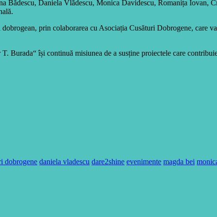
amona Bădescu, Daniela Vlădescu, Monica Davidescu, Romanița Iovan, Cris
nală.
 dobrogean, prin colaborarea cu Asociația Cusături Dobrogene, care va 
 T. Burada“ își continuă misiunea de a susține proiectele care contribuie 
ri dobrogene
daniela vladescu
dare2shine
evenimente
magda bei
monic