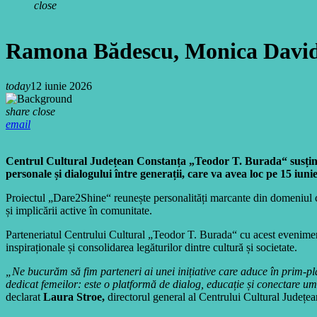
close
Ramona Bădescu, Monica Davides
today
12 iunie 2026
share
close
email
Centrul Cultural Județean Constanța „Teodor T. Burada“ susține, î
personale și dialogului între generații, care va avea loc pe 15 iu
Proiectul „Dare2Shine“ reunește personalități marcante din domeniul cultu
și implicării active în comunitate.
Parteneriatul Centrului Cultural „Teodor T. Burada“ cu acest eveniment
inspiraționale și consolidarea legăturilor dintre cultură și societate.
„Ne bucurăm să fim parteneri ai unei inițiative care aduce în prim-pl
dedicat femeilor: este o platformă de dialog, educație și conectare u
declarat
Laura Stroe,
directorul general al Centrului Cultural Județe