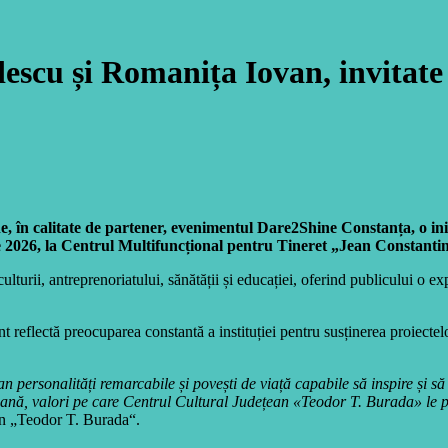
cu și Romanița Iovan, invitate
n calitate de partener, evenimentul Dare2Shine Constanța, o inițiat
nie 2026, la Centrul Multifuncțional pentru Tineret „Jean Constanti
rii, antreprenoriatului, sănătății și educației, oferind publicului o expe
 reflectă preocuparea constantă a instituției pentru susținerea proiecte
an personalități remarcabile și povești de viață capabile să inspire și
mană, valori pe care Centrul Cultural Județean «Teodor T. Burada» le p
an „Teodor T. Burada“.