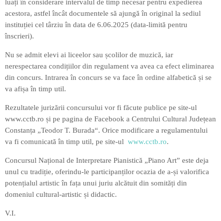
luați în considerare intervalul de timp necesar pentru expedierea
acestora, astfel încât documentele să ajungă în original la sediul
instituției cel târziu în data de 6.06.2025 (data-limită pentru
înscrieri).
Nu se admit elevi ai liceelor sau școlilor de muzică, iar
nerespectarea condițiilor din regulament va avea ca efect eliminarea
din concurs. Intrarea în concurs se va face în ordine alfabetică și se
va afișa în timp util.
Rezultatele jurizării concursului vor fi făcute publice pe site-ul
www.cctb.ro și pe pagina de Facebook a Centrului Cultural Județean
Constanța „Teodor T. Burada“. Orice modificare a regulamentului
va fi comunicată în timp util, pe site-ul
www.cctb.ro
.
Concursul Național de Interpretare Pianistică „Piano Art” este deja
unul cu tradiție, oferindu-le participanților ocazia de a-și valorifica
potențialul artistic în fața unui juriu alcătuit din somități din
domeniul cultural-artistic și didactic.
V.I.