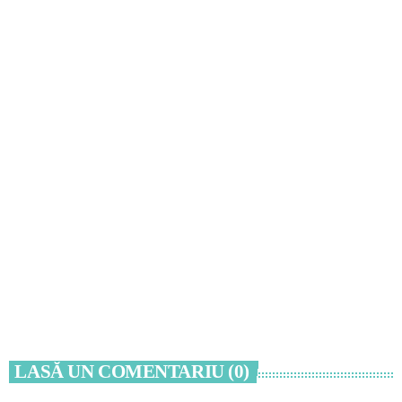
CULTURĂ
Gala HOP revine la Constanța: 25 de tineri
actori intră în competiție, iar publicul își va alege
favoritul
today
7 AUGUST 2026
LASĂ UN COMENTARIU (0)