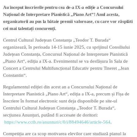
Au început înscrierile pentru cea de-a IX-a ediție a Concursului
Național de Interpretare Pianistică „Piano Art“! Anul acesta,
organizatorii au pus la bătaie premii valoroase, cu care vor răsplăti
cei mai talentați concurenți.
Centrul Cultural Județean Constanța „Teodor T. Burada“
organizează, în perioada 14-15 iunie 2025, cu sprijinul Consiliului
Județean Constanța, Concursul Național de Interpretare Pianistică
„Piano Art“, ediția a IX-a. Evenimentul se va desfășura în Sala de
Concert a Centrului Multifuncțional Educativ pentru Tineret ,,Jean
Constantin“.
Regulamentul ediției din acest an a Concursului Național de
Interpretare Pianistică „Piano Art“, ediția a IX-a, precum și Fișa de
înscriere în format electronic sunt deja disponibile pe site-ul
Centrului Cultural Județean Constanța „Teodor T. Burada“,
secțiunea Anunțuri, putând fi accesate de doritori:
https://www.cctb.ro/anunturi/c/0/i/88494646/article-564
.
Competiția are ca scop motivarea elevilor care studiază pianul la