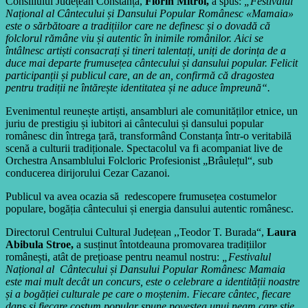
Consiliului Județean Constanța,
Florin Mitroi,
a spus:
„Festivalul
Național al Cântecului și Dansului Popular Românesc «Mamaia»
este o sărbătoare a tradițiilor care ne definesc și o dovadă că
folclorul rămâne viu și autentic în inimile românilor. Aici se
întâlnesc artiști consacrați și tineri talentați, uniți de dorința de a
duce mai departe frumusețea cântecului și dansului popular. Felicit
participanții și publicul care, an de an, confirmă că dragostea
pentru tradiții ne întărește identitatea și ne aduce împreună“.
Evenimentul reunește artiști, ansambluri ale comunităților etnice, un
juriu de prestigiu și iubitori ai cântecului și dansului popular
românesc din întrega țară, transformând Constanța într-o veritabilă
scenă a culturii tradiționale. Spectacolul va fi acompaniat live de
Orchestra Ansamblului Folcloric Profesionist „Brâulețul“, sub
conducerea dirijorului Cezar Cazanoi.
Publicul va avea ocazia să redescopere frumusețea costumelor
populare, bogăția cântecului și energia dansului autentic românesc.
Directorul Centrului Cultural Județean ,,Teodor T. Burada“,
Laura
Abibula Stroe,
a susținut întotdeauna promovarea tradițiilor
românești, atât de prețioase pentru neamul nostru:
„
Festivalul
Național al Cântecului și Dansului Popular Românesc Mamaia
este mai mult decât un concurs, este o celebrare a identității noastre
și a bogăției culturale pe care o moștenim. Fiecare cântec, fiecare
dans și fiecare costum popular spune povestea unui neam care știe