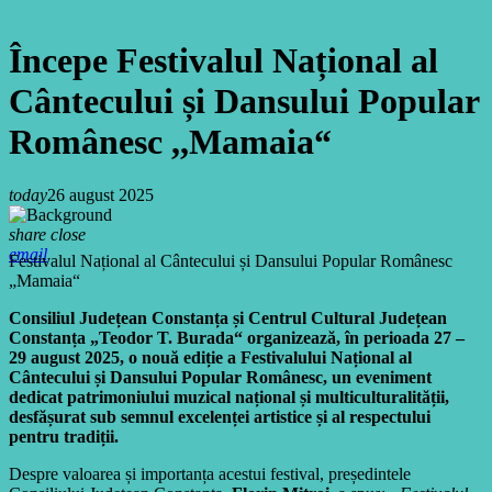
Începe Festivalul Național al
Cântecului și Dansului Popular
Românesc ,,Mamaia“
today
26 august 2025
share
close
email
Festivalul Național al Cântecului și Dansului Popular Românesc
„Mamaia“
Consiliul Județean Constanța și Centrul Cultural Județean
Constanța „Teodor T. Burada“ organizează, în perioada 27 –
29 august 2025, o nouă ediție a Festivalului Național al
Cântecului și Dansului Popular Românesc, un eveniment
dedicat patrimoniului muzical național și multiculturalității,
desfășurat sub semnul excelenței artistice și al respectului
pentru tradiții.
Despre valoarea și importanța acestui festival, președintele