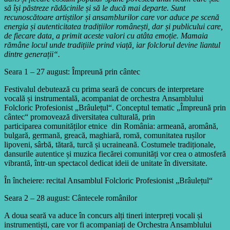
să își păstreze rădăcinile și să le ducă mai departe. Sunt
recunoscătoare artiștilor și ansamblurilor care vor aduce pe scenă
energia și autenticitatea tradițiilor românești, dar și publicului care,
de fiecare data, a primit aceste valori cu atâta emoție. Mamaia
rămâne locul unde tradițiile prind viață, iar folclorul devine liantul
dintre generații“.
Seara 1 – 27 august: Împreună prin cântec
Festivalul debutează cu prima seară de concurs de interpretare
vocală și instrumentală, acompaniat de orchestra Ansamblului
Folcloric Profesionist „Brâulețul“. Conceptul tematic „Împreună prin
cântec“ promovează diversitatea culturală, prin
participarea comunităților etnice din România: armeană, aromână,
bulgară, germană, greacă, maghiară, romă, comunitatea rușilor
lipoveni, sârbă, tătară, turcă și ucraineană. Costumele tradiționale,
dansurile autentice și muzica fiecărei comunități vor crea o atmosferă
vibrantă, într-un spectacol dedicat ideii de unitate în diversitate.
În încheiere: recital Ansamblul Folcloric Profesionist „Brâulețul“
Seara 2 – 28 august: Cântecele românilor
A doua seară va aduce în concurs alți tineri interpreți vocali și
instrumentiști, care vor fi acompaniați de Orchestra Ansamblului