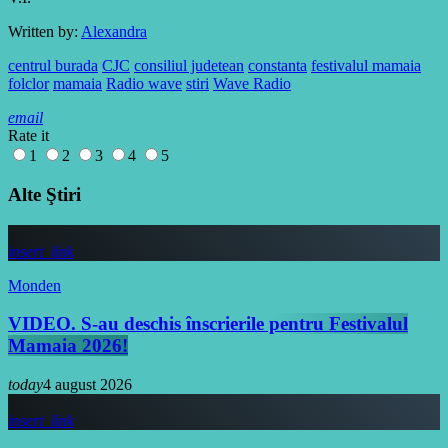
Written by:
Alexandra
centrul burada
CJC
consiliul judetean
constanta
festivalul mamaia
folclor
mamaia
Radio wave
stiri
Wave Radio
email
Rate it
1
2
3
4
5
Alte Ştiri
insert_link
Monden
VIDEO. S-au deschis înscrierile pentru Festivalul
Mamaia 2026!
today
4 august 2026
insert_link