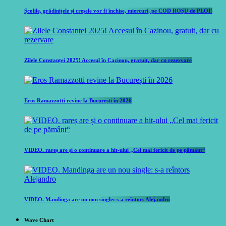
Școlile, grădinițele și creșele vor fi închise, miercuri, pe COD ROȘU de PLOI!
Zilele Constanței 2025! Accesul în Cazinou, gratuit, dar cu rezervare
Eros Ramazzotti revine la București în 2026
VIDEO. rareș are și o continuare a hit-ului „Cel mai fericit de pe pământ“
VIDEO. Mandinga are un nou single: s-a reîntors Alejandro
Wave Chart