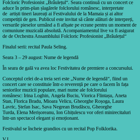
Folcloric Profesionist „Brâulețul“. Seara continuă cu un concert ce
aduce în prim-plan șlagărele folclorului românesc, interpretate
de artiști tineri laureați ai Festivalului de la Mamaia și ai altor
competiții de gen. Publicul este invitat să cânte alături de interpreți,
versurile pieselor urmând a fi afișate pe ecrane pentru un moment de
comuniune muzicală absolută. Acompaniamentul live va fi asigurat
de de Orchestra Ansamblului Folcloric Profesionist „Brâulețul“
Finalul serii: recital Paula Seling.
Seara 3 – 29 august: Nume de legendă
În seara de gală va avea loc Festivitatea de premiere a concursului.
Conceptul celei de-a treia seri este „Nume de legendă“, fiind un
concert care se constituie într-o reverență pe care o facem în fața
seniorilor muzicii populare, mari nume ale folclorului
românesc: Irina Loghin, Angela Buciu, Viorica Flintașu, Aneta
Stan, Florica Bradu, Mioara Velicu, Gheorghe Roșoga, Laura
Lavric, Ștefan Isac, Sava Negrean Brudăscu, Gheorghe
Turda, Elena Merișoreanu, Ion Ghițulescu vor oferi minirecitaluri
într-un spectacol elegant și emoționant.
Festivalul se încheie grandios cu un recital Pop Folklorika.
V.I.